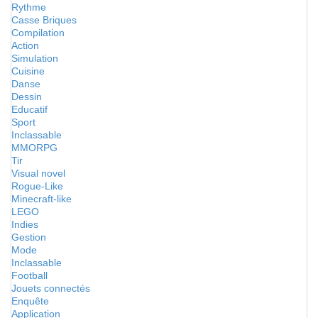
Rythme
Casse Briques
Compilation
Action
Simulation
Cuisine
Danse
Dessin
Educatif
Sport
Inclassable
MMORPG
Tir
Visual novel
Rogue-Like
Minecraft-like
LEGO
Indies
Gestion
Mode
Inclassable
Football
Jouets connectés
Enquête
Application