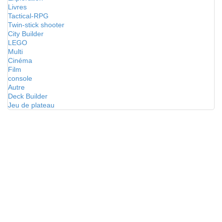
Livres
Tactical-RPG
Twin-stick shooter
City Builder
LEGO
Multi
Cinéma
Film
console
Autre
Deck Builder
Jeu de plateau