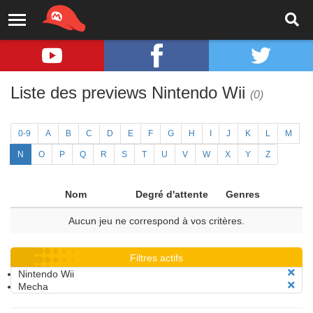
Liste des previews Nintendo Wii
(0)
0-9
A
B
C
D
E
F
G
H
I
J
K
L
M
N
O
P
Q
R
S
T
U
V
W
X
Y
Z
Nom
Degré d'attente
Genres
Aucun jeu ne correspond à vos critères.
Filtres actifs
Nintendo Wii
Mecha