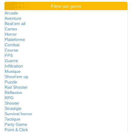
Filtrer par genre
Arcade
Aventure
Beat'em all
Cartes
Horror
Plateforme
Combat
Course
FPS
Guerre
Infiltration
Musique
Shoot'em up
Puzzle
Rail Shooter
Réflexion
RPG
Shooter
Stratégie
Survival horror
Tactique
Party Game
Point & Click