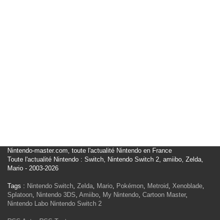
Nintendo-master.com, toute l'actualité Nintendo en France
Toute l'actualité Nintendo : Switch, Nintendo Switch 2, amiibo, Zelda,
Mario - 2003-2026
Tags :
Nintendo Switch
,
Zelda
,
Mario
,
Pokémon
,
Metroid
,
Xenoblade
,
Splatoon
,
Nintendo 3DS
,
Amiibo
,
My Nintendo
,
Cartoon Master
,
Nintendo Labo
Nintendo Switch 2