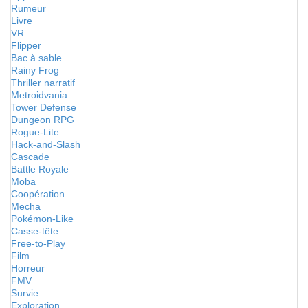
Rumeur
Livre
VR
Flipper
Bac à sable
Rainy Frog
Thriller narratif
Metroidvania
Tower Defense
Dungeon RPG
Rogue-Lite
Hack-and-Slash
Cascade
Battle Royale
Moba
Coopération
Mecha
Pokémon-Like
Casse-tête
Free-to-Play
Film
Horreur
FMV
Survie
Exploration