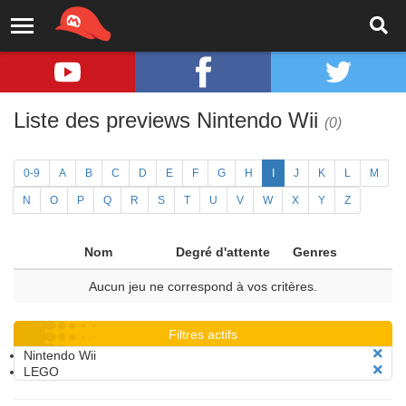
Liste des previews Nintendo Wii
(0)
0-9
A
B
C
D
E
F
G
H
I
J
K
L
M
N
O
P
Q
R
S
T
U
V
W
X
Y
Z
Nom
Degré d'attente
Genres
Aucun jeu ne correspond à vos critères.
Filtres actifs
Nintendo Wii
LEGO