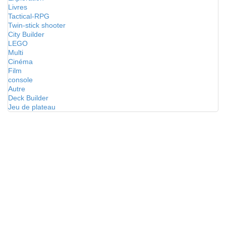
Livres
Tactical-RPG
Twin-stick shooter
City Builder
LEGO
Multi
Cinéma
Film
console
Autre
Deck Builder
Jeu de plateau