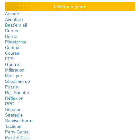
Filtrer par genre
Arcade
Aventure
Beat'em all
Cartes
Horror
Plateforme
Combat
Course
FPS
Guerre
Infiltration
Musique
Shoot'em up
Puzzle
Rail Shooter
Réflexion
RPG
Shooter
Stratégie
Survival horror
Tactique
Party Game
Point & Click