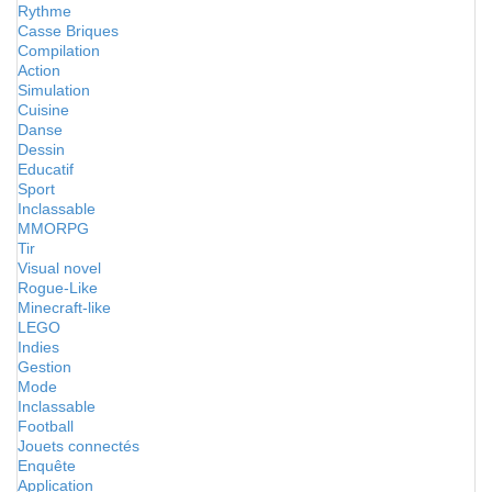
Rythme
Casse Briques
Compilation
Action
Simulation
Cuisine
Danse
Dessin
Educatif
Sport
Inclassable
MMORPG
Tir
Visual novel
Rogue-Like
Minecraft-like
LEGO
Indies
Gestion
Mode
Inclassable
Football
Jouets connectés
Enquête
Application