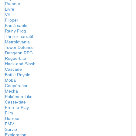
Rumeur
Livre
VR
Flipper
Bac à sable
Rainy Frog
Thriller narratif
Metroidvania
Tower Defense
Dungeon RPG
Rogue-Lite
Hack-and-Slash
Cascade
Battle Royale
Moba
Coopération
Mecha
Pokémon-Like
Casse-tête
Free-to-Play
Film
Horreur
FMV
Survie
Exploration