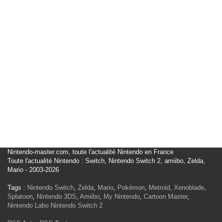
Nintendo-master.com, toute l'actualité Nintendo en France
Toute l'actualité Nintendo : Switch, Nintendo Switch 2, amiibo, Zelda,
Mario - 2003-2026
Tags :
Nintendo Switch
,
Zelda
,
Mario
,
Pokémon
,
Metroid
,
Xenoblade
,
Splatoon
,
Nintendo 3DS
,
Amiibo
,
My Nintendo
,
Cartoon Master
,
Nintendo Labo
Nintendo Switch 2