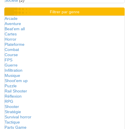
Société
(2)
Filtrer par genre
Arcade
Aventure
Beat'em all
Cartes
Horror
Plateforme
Combat
Course
FPS
Guerre
Infiltration
Musique
Shoot'em up
Puzzle
Rail Shooter
Réflexion
RPG
Shooter
Stratégie
Survival horror
Tactique
Party Game