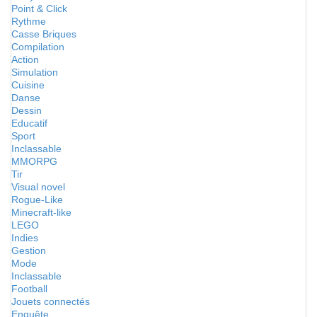
Point & Click
Rythme
Casse Briques
Compilation
Action
Simulation
Cuisine
Danse
Dessin
Educatif
Sport
Inclassable
MMORPG
Tir
Visual novel
Rogue-Like
Minecraft-like
LEGO
Indies
Gestion
Mode
Inclassable
Football
Jouets connectés
Enquête