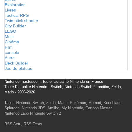
Exploration
Livres
Tactical-RPG
Twin-stick shooter
City Builder
LEGO
Multi
Cinéma
Film
console
Autre
Deck Builder
Jeu de plateau
Nintendo-master.com, toute l'actualité Nintendo en France
Toute l'actualité Nintendo : Switch, Nintendo Switch 2, amiibo, Zelda,
Mario - 2003-2026
Tags :
Nintendo Switch
,
Zelda
,
Mario
,
Pokémon
,
Metroid
,
Xenoblade
,
Splatoon
,
Nintendo 3DS
,
Amiibo
,
My Nintendo
,
Cartoon Master
,
Nintendo Labo
Nintendo Switch 2
RSS Actu
,
RSS Tests