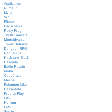
Application
Rumeur
Livre
VR
Flipper
Bac à sable
Rainy Frog
Thriller narratif
Metroidvania
Tower Defense
Dungeon RPG
Rogue-Lite
Hack-and-Slash
Cascade
Battle Royale
Moba
Coopération
Mecha
Pokémon-Like
Casse-tête
Free-to-Play
Film
Horreur
FMV
Survie