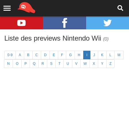
Liste des previews Nintendo Wii
(0)
0-9
A
B
C
D
E
F
G
H
I
J
K
L
M
N
O
P
Q
R
S
T
U
V
W
X
Y
Z