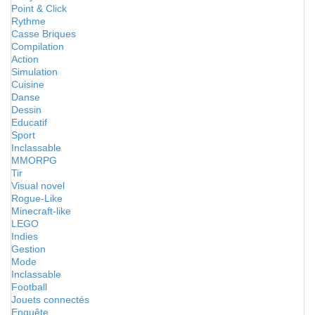
Point & Click
Rythme
Casse Briques
Compilation
Action
Simulation
Cuisine
Danse
Dessin
Educatif
Sport
Inclassable
MMORPG
Tir
Visual novel
Rogue-Like
Minecraft-like
LEGO
Indies
Gestion
Mode
Inclassable
Football
Jouets connectés
Enquête