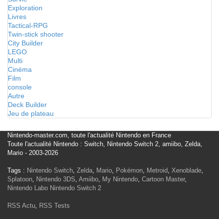
Exploration
Livres
Tactical-RPG
Twin-stick shooter
City Builder
LEGO
Multi
Cinéma
Film
console
Autre
Deck Builder
Jeu de plateau
Nintendo-master.com, toute l'actualité Nintendo en France
Toute l'actualité Nintendo : Switch, Nintendo Switch 2, amiibo, Zelda,
Mario - 2003-2026
Tags :
Nintendo Switch
,
Zelda
,
Mario
,
Pokémon
,
Metroid
,
Xenoblade
,
Splatoon
,
Nintendo 3DS
,
Amiibo
,
My Nintendo
,
Cartoon Master
,
Nintendo Labo
Nintendo Switch 2
RSS Actu
,
RSS Tests