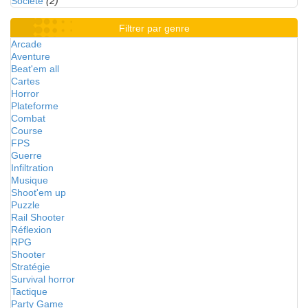
Société
(2)
Filtrer par genre
Arcade
Aventure
Beat'em all
Cartes
Horror
Plateforme
Combat
Course
FPS
Guerre
Infiltration
Musique
Shoot'em up
Puzzle
Rail Shooter
Réflexion
RPG
Shooter
Stratégie
Survival horror
Tactique
Party Game