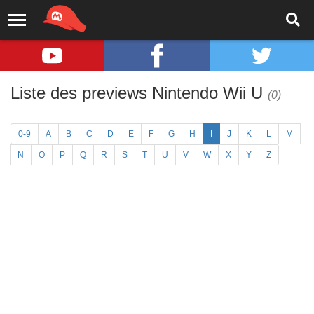
Liste des previews Nintendo Wii U
(0)
0-9
A
B
C
D
E
F
G
H
I
J
K
L
M
N
O
P
Q
R
S
T
U
V
W
X
Y
Z