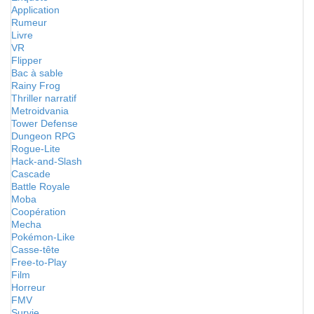
Application
Rumeur
Livre
VR
Flipper
Bac à sable
Rainy Frog
Thriller narratif
Metroidvania
Tower Defense
Dungeon RPG
Rogue-Lite
Hack-and-Slash
Cascade
Battle Royale
Moba
Coopération
Mecha
Pokémon-Like
Casse-tête
Free-to-Play
Film
Horreur
FMV
Survie