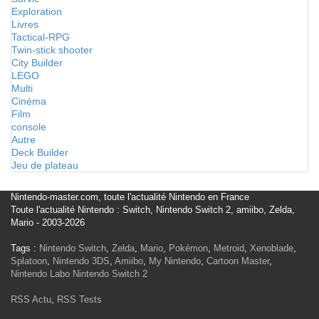
Exploration
Livres
Tactical-RPG
Twin-stick shooter
City Builder
LEGO
Multi
Cinéma
Film
console
Autre
Deck Builder
Jeu de plateau
Nintendo-master.com, toute l'actualité Nintendo en France
Toute l'actualité Nintendo : Switch, Nintendo Switch 2, amiibo, Zelda,
Mario - 2003-2026
Tags :
Nintendo Switch
,
Zelda
,
Mario
,
Pokémon
,
Metroid
,
Xenoblade
,
Splatoon
,
Nintendo 3DS
,
Amiibo
,
My Nintendo
,
Cartoon Master
,
Nintendo Labo
Nintendo Switch 2
RSS Actu
,
RSS Tests