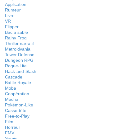
Application
Rumeur
Livre
VR
Flipper
Bac à sable
Rainy Frog
Thriller narratif
Metroidvania
Tower Defense
Dungeon RPG
Rogue-Lite
Hack-and-Slash
Cascade
Battle Royale
Moba
Coopération
Mecha
Pokémon-Like
Casse-tête
Free-to-Play
Film
Horreur
FMV
Survie