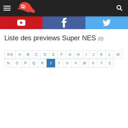
Liste des previews Super NES
(0)
0-9
A
B
C
D
E
F
G
H
I
J
K
L
M
N
O
P
Q
R
S
T
U
V
W
X
Y
Z