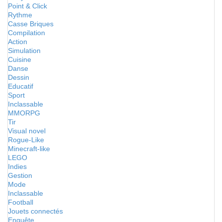
Point & Click
Rythme
Casse Briques
Compilation
Action
Simulation
Cuisine
Danse
Dessin
Educatif
Sport
Inclassable
MMORPG
Tir
Visual novel
Rogue-Like
Minecraft-like
LEGO
Indies
Gestion
Mode
Inclassable
Football
Jouets connectés
Enquête