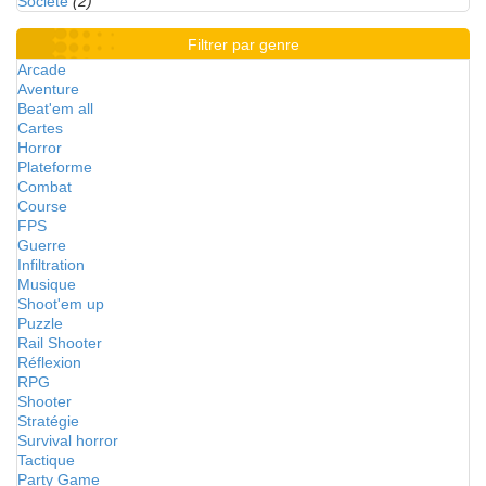
Société
(2)
Filtrer par genre
Arcade
Aventure
Beat'em all
Cartes
Horror
Plateforme
Combat
Course
FPS
Guerre
Infiltration
Musique
Shoot'em up
Puzzle
Rail Shooter
Réflexion
RPG
Shooter
Stratégie
Survival horror
Tactique
Party Game