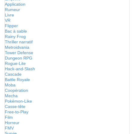
Application
Rumeur
Livre
VR
Flipper
Bac à sable
Rainy Frog
Thriller narratif
Metroidvania
Tower Defense
Dungeon RPG
Rogue-Lite
Hack-and-Slash
Cascade
Battle Royale
Moba
Coopération
Mecha
Pokémon-Like
Casse-tête
Free-to-Play
Film
Horreur
FMV
Survie