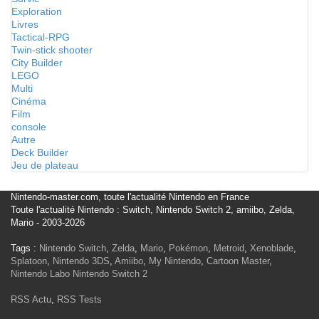
Exploration
Livres
Tactical-RPG
Twin-stick shooter
City Builder
LEGO
Multi
Cinéma
Film
console
Autre
Deck Builder
Jeu de plateau
Nintendo-master.com, toute l'actualité Nintendo en France
Toute l'actualité Nintendo : Switch, Nintendo Switch 2, amiibo, Zelda,
Mario - 2003-2026
Tags :
Nintendo Switch
,
Zelda
,
Mario
,
Pokémon
,
Metroid
,
Xenoblade
,
Splatoon
,
Nintendo 3DS
,
Amiibo
,
My Nintendo
,
Cartoon Master
,
Nintendo Labo
Nintendo Switch 2
RSS Actu
,
RSS Tests