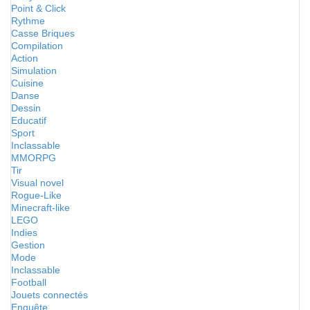
Point & Click
Rythme
Casse Briques
Compilation
Action
Simulation
Cuisine
Danse
Dessin
Educatif
Sport
Inclassable
MMORPG
Tir
Visual novel
Rogue-Like
Minecraft-like
LEGO
Indies
Gestion
Mode
Inclassable
Football
Jouets connectés
Enquête