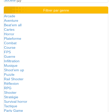
Société
(2)
Filtrer par genre
Arcade
Aventure
Beat'em all
Cartes
Horror
Plateforme
Combat
Course
FPS
Guerre
Infiltration
Musique
Shoot'em up
Puzzle
Rail Shooter
Réflexion
RPG
Shooter
Stratégie
Survival horror
Tactique
Party Game