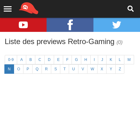
Liste des previews Retro-Gaming
(0)
0-9
A
B
C
D
E
F
G
H
I
J
K
L
M
N
O
P
Q
R
S
T
U
V
W
X
Y
Z