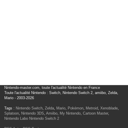
Nintendo-master.com, toute l'actualité Nintendo en France
Toute l'actualité Nintendo : Switch, Nintendo Switch 2, amiibo, Zelda,
Mario - 2003-2026
Tags :
Nintendo Switch
,
Zelda
,
Mario
,
Pokémon
,
Metroid
,
Xenoblade
,
Splatoon
,
Nintendo 3DS
,
Amiibo
,
My Nintendo
,
Cartoon Master
,
Nintendo Labo
Nintendo Switch 2