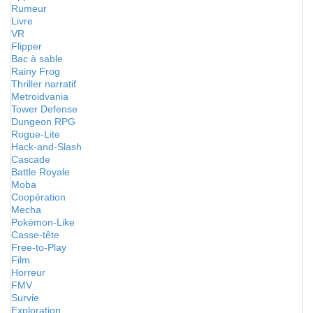
Rumeur
Livre
VR
Flipper
Bac à sable
Rainy Frog
Thriller narratif
Metroidvania
Tower Defense
Dungeon RPG
Rogue-Lite
Hack-and-Slash
Cascade
Battle Royale
Moba
Coopération
Mecha
Pokémon-Like
Casse-tête
Free-to-Play
Film
Horreur
FMV
Survie
Exploration