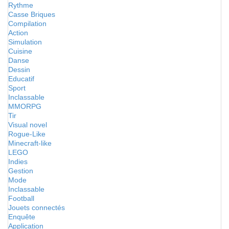
Rythme
Casse Briques
Compilation
Action
Simulation
Cuisine
Danse
Dessin
Educatif
Sport
Inclassable
MMORPG
Tir
Visual novel
Rogue-Like
Minecraft-like
LEGO
Indies
Gestion
Mode
Inclassable
Football
Jouets connectés
Enquête
Application