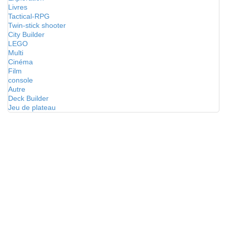
Livres
Tactical-RPG
Twin-stick shooter
City Builder
LEGO
Multi
Cinéma
Film
console
Autre
Deck Builder
Jeu de plateau