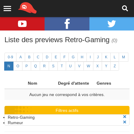
Liste des previews Retro-Gaming
(0)
0-9
A
B
C
D
E
F
G
H
I
J
K
L
M
N
O
P
Q
R
S
T
U
V
W
X
Y
Z
Nom
Degré d'attente
Genres
Aucun jeu ne correspond à vos critères.
Filtres actifs
Retro-Gaming
Rumeur