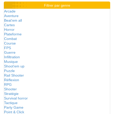
Filtrer par genre
Arcade
Aventure
Beat'em all
Cartes
Horror
Plateforme
Combat
Course
FPS
Guerre
Infiltration
Musique
Shoot'em up
Puzzle
Rail Shooter
Réflexion
RPG
Shooter
Stratégie
Survival horror
Tactique
Party Game
Point & Click