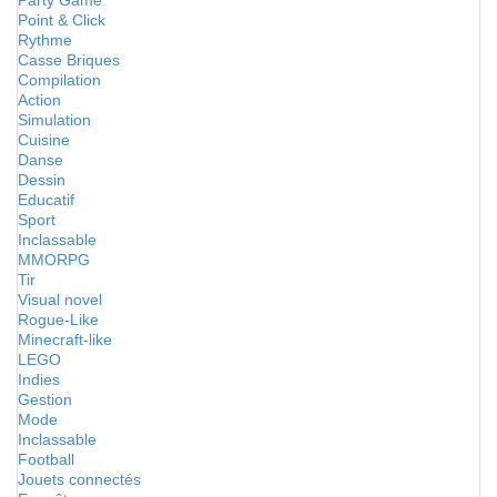
Party Game
Point & Click
Rythme
Casse Briques
Compilation
Action
Simulation
Cuisine
Danse
Dessin
Educatif
Sport
Inclassable
MMORPG
Tir
Visual novel
Rogue-Like
Minecraft-like
LEGO
Indies
Gestion
Mode
Inclassable
Football
Jouets connectés