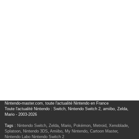
Nintendo-master.com, toute l'actualité Nintendo en France
Toute l'actualité Nintendo : Switch, Nintendo Switch 2, amiibo, Zelda,
Mario - 2003-2026
Tags :
Nintendo Switch
,
Zelda
,
Mario
,
Pokémon
,
Metroid
,
Xenoblade
,
Splatoon
,
Nintendo 3DS
,
Amiibo
,
My Nintendo
,
Cartoon Master
,
Nintendo Labo
Nintendo Switch 2