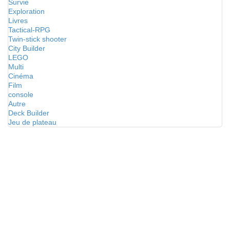
Survie
Exploration
Livres
Tactical-RPG
Twin-stick shooter
City Builder
LEGO
Multi
Cinéma
Film
console
Autre
Deck Builder
Jeu de plateau