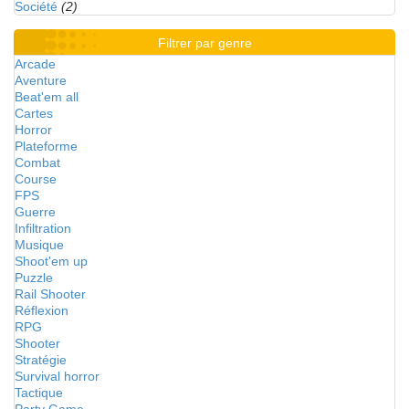
Société
(2)
Filtrer par genre
Arcade
Aventure
Beat'em all
Cartes
Horror
Plateforme
Combat
Course
FPS
Guerre
Infiltration
Musique
Shoot'em up
Puzzle
Rail Shooter
Réflexion
RPG
Shooter
Stratégie
Survival horror
Tactique