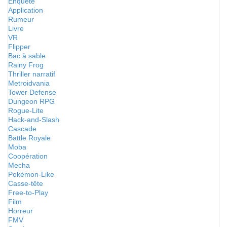
Enquête
Application
Rumeur
Livre
VR
Flipper
Bac à sable
Rainy Frog
Thriller narratif
Metroidvania
Tower Defense
Dungeon RPG
Rogue-Lite
Hack-and-Slash
Cascade
Battle Royale
Moba
Coopération
Mecha
Pokémon-Like
Casse-tête
Free-to-Play
Film
Horreur
FMV