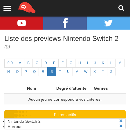
Liste des previews Nintendo Switch 2
(0)
0-9
A
B
C
D
E
F
G
H
I
J
K
L
M
N
O
P
Q
R
S
T
U
V
W
X
Y
Z
Nom
Degré d'attente
Genres
Aucun jeu ne correspond à vos critères.
Filtres actifs
Nintendo Switch 2
Horreur