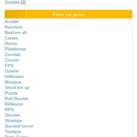
Société
(2)
Filtrer par genre
Arcade
Aventure
Beat'em all
Cartes
Horror
Plateforme
Combat
Course
FPS
Guerre
Infiltration
Musique
Shoot'em up
Puzzle
Rail Shooter
Réflexion
RPG
Shooter
Stratégie
Survival horror
Tactique