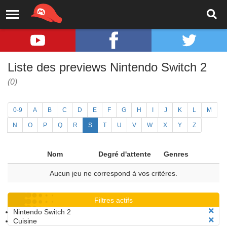
Liste des previews Nintendo Switch 2
(0)
0-9
A
B
C
D
E
F
G
H
I
J
K
L
M
N
O
P
Q
R
S
T
U
V
W
X
Y
Z
Nom
Degré d'attente
Genres
Aucun jeu ne correspond à vos critères.
Filtres actifs
Nintendo Switch 2
Cuisine