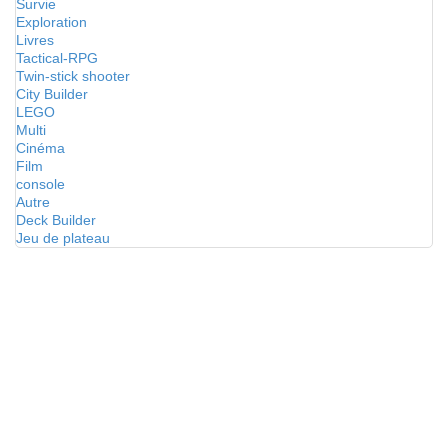
Survie
Exploration
Livres
Tactical-RPG
Twin-stick shooter
City Builder
LEGO
Multi
Cinéma
Film
console
Autre
Deck Builder
Jeu de plateau