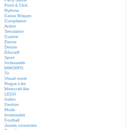
Party Game
Point & Click
Rythme
Casse Briques
Compilation
Action
Simulation
Cuisine
Danse
Dessin
Educatif
Sport
Inclassable
MMORPG
Tir
Visual novel
Rogue-Like
Minecraft-like
LEGO
Indies
Gestion
Mode
Inclassable
Football
Jouets connectés