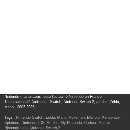
Nintendo-master.com, toute l'actualité Nintendo en France
Toute l'actualité Nintendo : Switch, Nintendo Switch 2, amiibo, Zelda,
Mario - 2003-2026
Tags :
Nintendo Switch
,
Zelda
,
Mario
,
Pokémon
,
Metroid
,
Xenoblade
,
Splatoon
,
Nintendo 3DS
,
Amiibo
,
My Nintendo
,
Cartoon Master
,
Nintendo Labo
Nintendo Switch 2