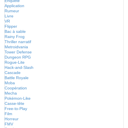
Enquête
Application
Rumeur
Livre
VR
Flipper
Bac à sable
Rainy Frog
Thriller narratif
Metroidvania
Tower Defense
Dungeon RPG
Rogue-Lite
Hack-and-Slash
Cascade
Battle Royale
Moba
Coopération
Mecha
Pokémon-Like
Casse-tête
Free-to-Play
Film
Horreur
FMV