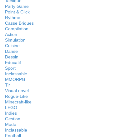
Tactique
Party Game
Point & Click
Rythme
Casse Briques
Compilation
Action
Simulation
Cuisine
Danse
Dessin
Educatif
Sport
Inclassable
MMORPG
Tir
Visual novel
Rogue-Like
Minecraft-like
LEGO
Indies
Gestion
Mode
Inclassable
Football