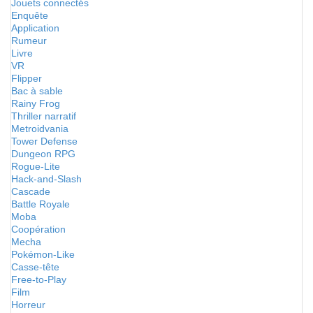
Jouets connectés
Enquête
Application
Rumeur
Livre
VR
Flipper
Bac à sable
Rainy Frog
Thriller narratif
Metroidvania
Tower Defense
Dungeon RPG
Rogue-Lite
Hack-and-Slash
Cascade
Battle Royale
Moba
Coopération
Mecha
Pokémon-Like
Casse-tête
Free-to-Play
Film
Horreur