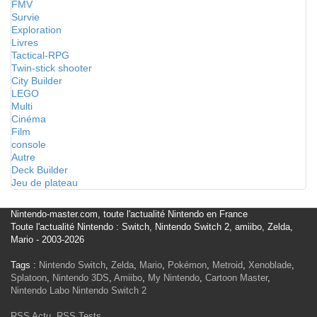
FMV
Survie
Exploration
Livres
Tactical-RPG
Twin-stick shooter
City Builder
LEGO
Multi
Cinéma
Film
console
Autre
Deck Builder
Jeu de plateau
Nintendo-master.com, toute l'actualité Nintendo en France
Toute l'actualité Nintendo : Switch, Nintendo Switch 2, amiibo, Zelda,
Mario - 2003-2026
Tags :
Nintendo Switch
,
Zelda
,
Mario
,
Pokémon
,
Metroid
,
Xenoblade
,
Splatoon
,
Nintendo 3DS
,
Amiibo
,
My Nintendo
,
Cartoon Master
,
Nintendo Labo
Nintendo Switch 2
RSS Actu
,
RSS Tests