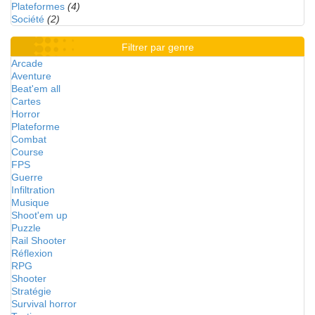
Plateformes
(4)
Société
(2)
Filtrer par genre
Arcade
Aventure
Beat'em all
Cartes
Horror
Plateforme
Combat
Course
FPS
Guerre
Infiltration
Musique
Shoot'em up
Puzzle
Rail Shooter
Réflexion
RPG
Shooter
Stratégie
Survival horror