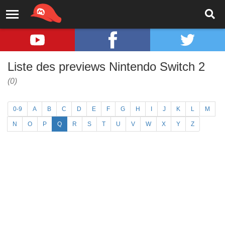
Liste des previews Nintendo Switch 2
(0)
0-9
A
B
C
D
E
F
G
H
I
J
K
L
M
N
O
P
Q
R
S
T
U
V
W
X
Y
Z