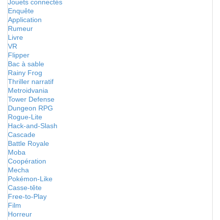
Jouets connectés
Enquête
Application
Rumeur
Livre
VR
Flipper
Bac à sable
Rainy Frog
Thriller narratif
Metroidvania
Tower Defense
Dungeon RPG
Rogue-Lite
Hack-and-Slash
Cascade
Battle Royale
Moba
Coopération
Mecha
Pokémon-Like
Casse-tête
Free-to-Play
Film
Horreur