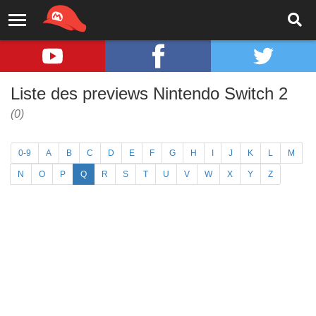
Liste des previews Nintendo Switch 2
(0)
0-9
A
B
C
D
E
F
G
H
I
J
K
L
M
N
O
P
Q
R
S
T
U
V
W
X
Y
Z