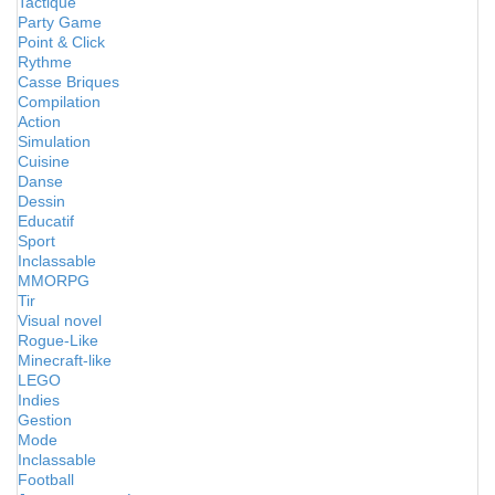
Tactique
Party Game
Point & Click
Rythme
Casse Briques
Compilation
Action
Simulation
Cuisine
Danse
Dessin
Educatif
Sport
Inclassable
MMORPG
Tir
Visual novel
Rogue-Like
Minecraft-like
LEGO
Indies
Gestion
Mode
Inclassable
Football