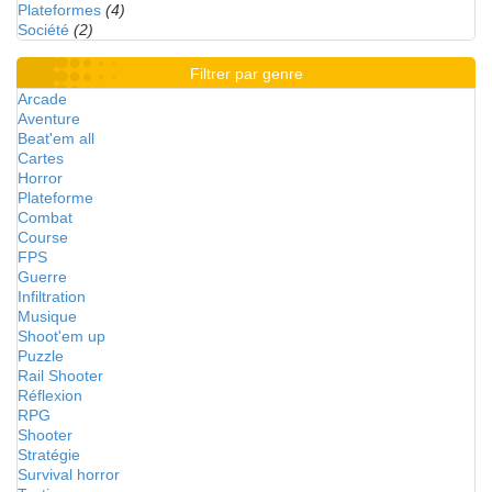
Plateformes
(4)
Société
(2)
Filtrer par genre
Arcade
Aventure
Beat'em all
Cartes
Horror
Plateforme
Combat
Course
FPS
Guerre
Infiltration
Musique
Shoot'em up
Puzzle
Rail Shooter
Réflexion
RPG
Shooter
Stratégie
Survival horror