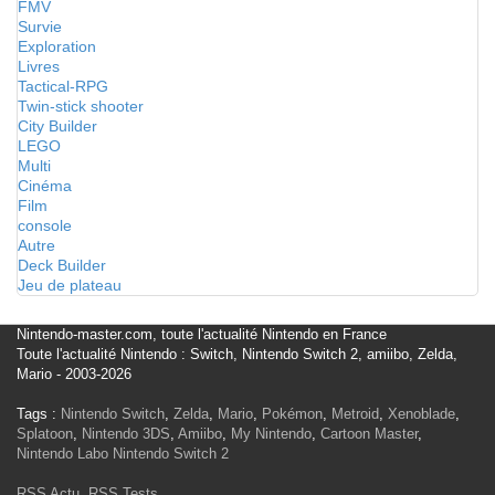
FMV
Survie
Exploration
Livres
Tactical-RPG
Twin-stick shooter
City Builder
LEGO
Multi
Cinéma
Film
console
Autre
Deck Builder
Jeu de plateau
Nintendo-master.com, toute l'actualité Nintendo en France
Toute l'actualité Nintendo : Switch, Nintendo Switch 2, amiibo, Zelda,
Mario - 2003-2026
Tags :
Nintendo Switch
,
Zelda
,
Mario
,
Pokémon
,
Metroid
,
Xenoblade
,
Splatoon
,
Nintendo 3DS
,
Amiibo
,
My Nintendo
,
Cartoon Master
,
Nintendo Labo
Nintendo Switch 2
RSS Actu
,
RSS Tests