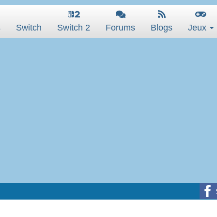
s
Switch
Switch 2
Forums
Blogs
Jeux