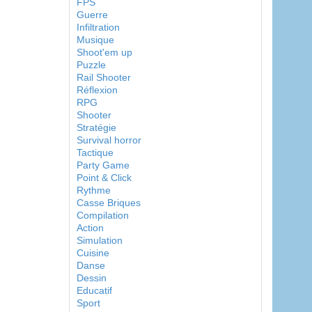
FPS
Guerre
Infiltration
Musique
Shoot'em up
Puzzle
Rail Shooter
Réflexion
RPG
Shooter
Stratégie
Survival horror
Tactique
Party Game
Point & Click
Rythme
Casse Briques
Compilation
Action
Simulation
Cuisine
Danse
Dessin
Educatif
Sport