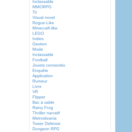
Inclassable
MMORPG
Tir
Visual novel
Rogue-Like
Minecraft-like
LEGO
Indies
Gestion
Mode
Inclassable
Football
Jouets connectés
Enquête
Application
Rumeur
Livre
VR
Flipper
Bac à sable
Rainy Frog
Thriller narratif
Metroidvania
Tower Defense
Dungeon RPG