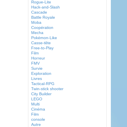
Rogue-Lite
Hack-and-Slash
Cascade
Battle Royale
Moba
Coopération
Mecha
Pokémon-Like
Casse-tête
Free-to-Play
Film
Horreur
FMV
Survie
Exploration
Livres
Tactical-RPG
Twin-stick shooter
City Builder
LEGO
Multi
Cinéma
Film
console
Autre