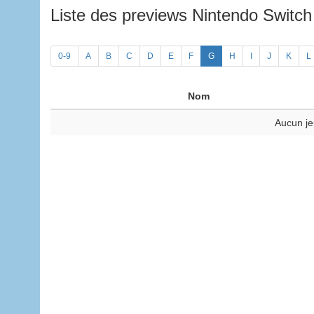
Liste des previews Nintendo Switc
0-9
A
B
C
D
E
F
G
H
I
J
K
L
Nom
Aucun je