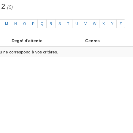
h 2
(0)
M
N
O
P
Q
R
S
T
U
V
W
X
Y
Z
Degré d'attente
Genres
u ne correspond à vos critères.