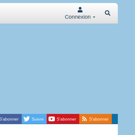
Connexion
S'abonner
Suivre
S'abonner
S'abonner