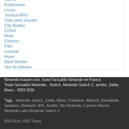
Exploration
Livres
Tactical-RPG
Twin-stick shooter
City Builder
LEGO
Multi
Cinéma
Film
console
Autre
Deck Builder
Jeu de plateau
Nintendo-master.com, toute l'actualité Nintendo en France
Toute l'actualité Nintendo : Switch, Nintendo Switch 2, amiibo, Zelda,
Mario - 2003-2026
Tags :
Nintendo Switch
,
Zelda
,
Mario
,
Pokémon
,
Metroid
,
Xenoblade
,
Splatoon
,
Nintendo 3DS
,
Amiibo
,
My Nintendo
,
Cartoon Master
,
Nintendo Labo
Nintendo Switch 2
RSS Actu
,
RSS Tests