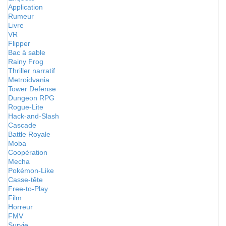
Application
Rumeur
Livre
VR
Flipper
Bac à sable
Rainy Frog
Thriller narratif
Metroidvania
Tower Defense
Dungeon RPG
Rogue-Lite
Hack-and-Slash
Cascade
Battle Royale
Moba
Coopération
Mecha
Pokémon-Like
Casse-tête
Free-to-Play
Film
Horreur
FMV
Survie