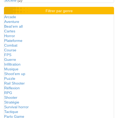
Société
(2)
Filtrer par genre
Arcade
Aventure
Beat'em all
Cartes
Horror
Plateforme
Combat
Course
FPS
Guerre
Infiltration
Musique
Shoot'em up
Puzzle
Rail Shooter
Réflexion
RPG
Shooter
Stratégie
Survival horror
Tactique
Party Game