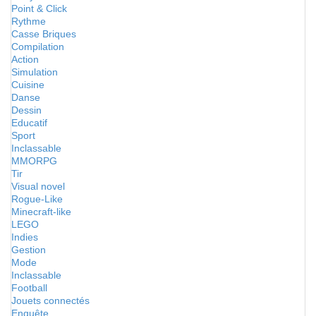
Point & Click
Rythme
Casse Briques
Compilation
Action
Simulation
Cuisine
Danse
Dessin
Educatif
Sport
Inclassable
MMORPG
Tir
Visual novel
Rogue-Like
Minecraft-like
LEGO
Indies
Gestion
Mode
Inclassable
Football
Jouets connectés
Enquête