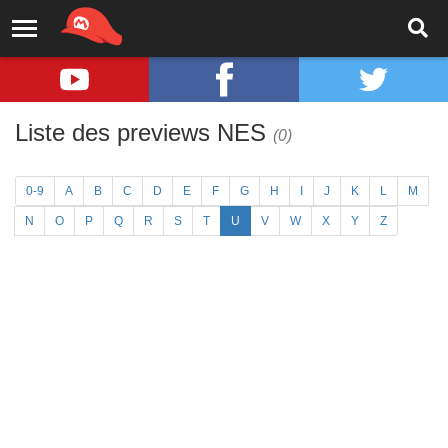
Liste des previews NES
(0)
0-9
A
B
C
D
E
F
G
H
I
J
K
L
M
N
O
P
Q
R
S
T
U
V
W
X
Y
Z