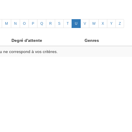
M
N
O
P
Q
R
S
T
U
V
W
X
Y
Z
Degré d'attente
Genres
u ne correspond à vos critères.