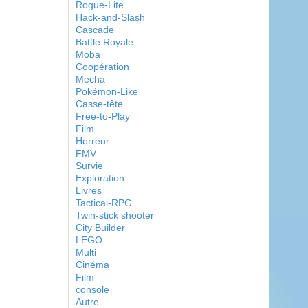
Rogue-Lite
Hack-and-Slash
Cascade
Battle Royale
Moba
Coopération
Mecha
Pokémon-Like
Casse-tête
Free-to-Play
Film
Horreur
FMV
Survie
Exploration
Livres
Tactical-RPG
Twin-stick shooter
City Builder
LEGO
Multi
Cinéma
Film
console
Autre