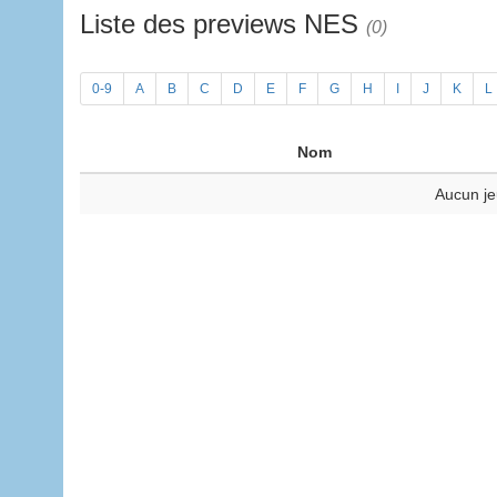
Liste des previews NES
(0)
0-9
A
B
C
D
E
F
G
H
I
J
K
L
Nom
Aucun je