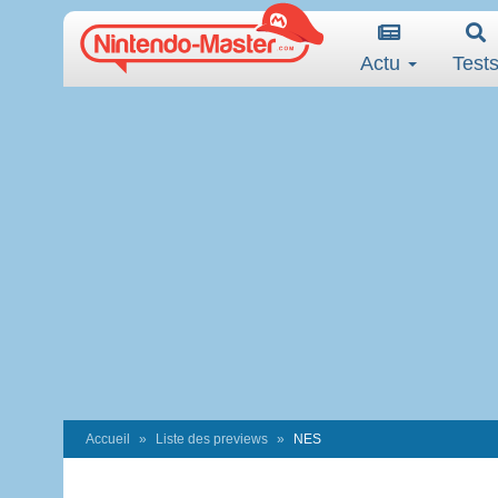
Actu
Test
Accueil
Liste des previews
NES