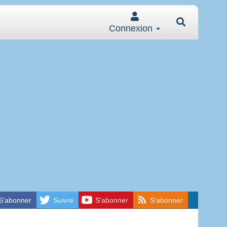
Connexion
S'abonner
Suivre
S'abonner
S'abonner