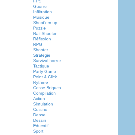
FPS
Guerre
Infiltration
Musique
Shoot'em up
Puzzle
Rail Shooter
Réflexion
RPG
Shooter
Stratégie
Survival horror
Tactique
Party Game
Point & Click
Rythme
Casse Briques
Compilation
Action
Simulation
Cuisine
Danse
Dessin
Educatif
Sport