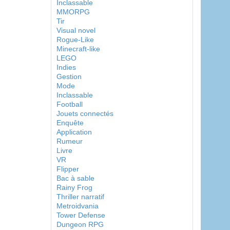
Inclassable
MMORPG
Tir
Visual novel
Rogue-Like
Minecraft-like
LEGO
Indies
Gestion
Mode
Inclassable
Football
Jouets connectés
Enquête
Application
Rumeur
Livre
VR
Flipper
Bac à sable
Rainy Frog
Thriller narratif
Metroidvania
Tower Defense
Dungeon RPG