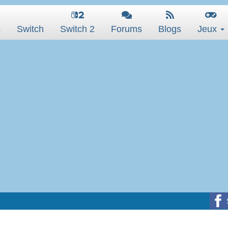
s
Switch
Switch 2
Forums
Blogs
Jeux