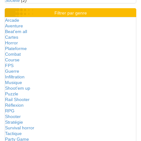
Société
(2)
Filtrer par genre
Arcade
Aventure
Beat'em all
Cartes
Horror
Plateforme
Combat
Course
FPS
Guerre
Infiltration
Musique
Shoot'em up
Puzzle
Rail Shooter
Réflexion
RPG
Shooter
Stratégie
Survival horror
Tactique
Party Game