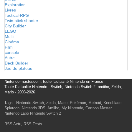
Exploration
Livres
Tactical-RPG
Twin-stick shooter
City Builder
LEGO
Multi
Cinéma
Film
console
Autre
Deck Builder
Jeu de plateau
Nintendo-master.com, toute l'actualité Nintendo en France
Toute l'actualité Nintendo : Switch, Nintendo Switch 2, amiibo, Zelda,
Mario - 2003-2026
Tags :
Nintendo Switch
,
Zelda
,
Mario
,
Pokémon
,
Metroid
,
Xenoblade
,
Splatoon
,
Nintendo 3DS
,
Amiibo
,
My Nintendo
,
Cartoon Master
,
Nintendo Labo
Nintendo Switch 2
RSS Actu
,
RSS Tests