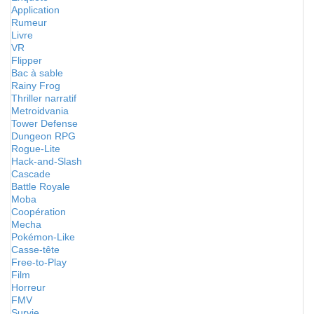
Application
Rumeur
Livre
VR
Flipper
Bac à sable
Rainy Frog
Thriller narratif
Metroidvania
Tower Defense
Dungeon RPG
Rogue-Lite
Hack-and-Slash
Cascade
Battle Royale
Moba
Coopération
Mecha
Pokémon-Like
Casse-tête
Free-to-Play
Film
Horreur
FMV
Survie