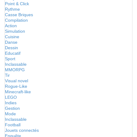
Point & Click
Rythme
Casse Briques
Compilation
Action
Simulation
Cuisine
Danse
Dessin
Educatif
Sport
Inclassable
MMORPG
Tir
Visual novel
Rogue-Like
Minecraft-like
LEGO
Indies
Gestion
Mode
Inclassable
Football
Jouets connectés
Enquête