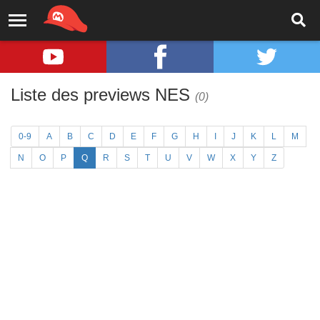
Liste des previews NES
(0)
0-9
A
B
C
D
E
F
G
H
I
J
K
L
M
N
O
P
Q
R
S
T
U
V
W
X
Y
Z