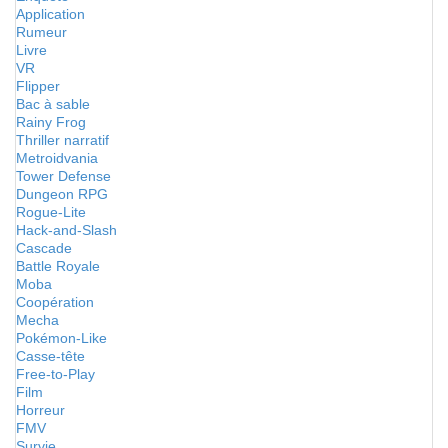
Application
Rumeur
Livre
VR
Flipper
Bac à sable
Rainy Frog
Thriller narratif
Metroidvania
Tower Defense
Dungeon RPG
Rogue-Lite
Hack-and-Slash
Cascade
Battle Royale
Moba
Coopération
Mecha
Pokémon-Like
Casse-tête
Free-to-Play
Film
Horreur
FMV
Survie