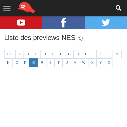
Liste des previews NES
(0)
0-9
A
B
C
D
E
F
G
H
I
J
K
L
M
N
O
P
Q
R
S
T
U
V
W
X
Y
Z