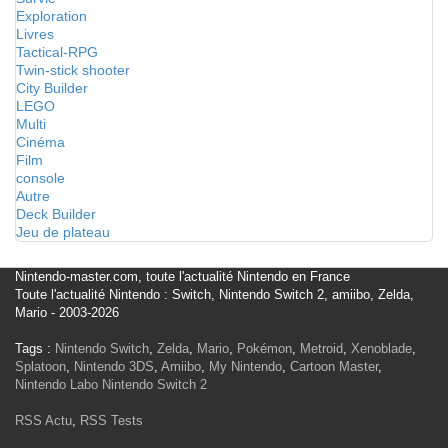
Exploration
Livres
Tactical-RPG
Twin-stick shooter
City Builder
LEGO
Multi
Cinéma
Film
console
Autre
Deck Builder
Jeu de plateau
Nintendo-master.com, toute l'actualité Nintendo en France
Toute l'actualité Nintendo : Switch, Nintendo Switch 2, amiibo, Zelda,
Mario - 2003-2026
Tags :
Nintendo Switch
,
Zelda
,
Mario
,
Pokémon
,
Metroid
,
Xenoblade
,
Splatoon
,
Nintendo 3DS
,
Amiibo
,
My Nintendo
,
Cartoon Master
,
Nintendo Labo
Nintendo Switch 2
RSS Actu
,
RSS Tests