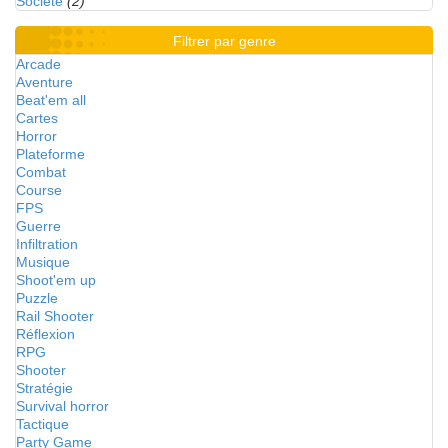
Société
(2)
Filtrer par genre
Arcade
Aventure
Beat'em all
Cartes
Horror
Plateforme
Combat
Course
FPS
Guerre
Infiltration
Musique
Shoot'em up
Puzzle
Rail Shooter
Réflexion
RPG
Shooter
Stratégie
Survival horror
Tactique
Party Game