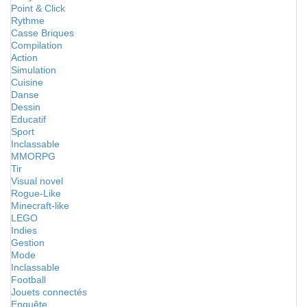
Point & Click
Rythme
Casse Briques
Compilation
Action
Simulation
Cuisine
Danse
Dessin
Educatif
Sport
Inclassable
MMORPG
Tir
Visual novel
Rogue-Like
Minecraft-like
LEGO
Indies
Gestion
Mode
Inclassable
Football
Jouets connectés
Enquête