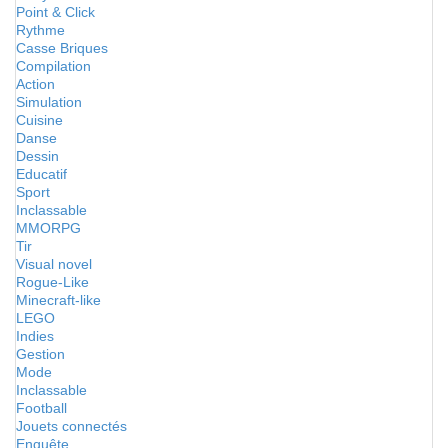
Point & Click
Rythme
Casse Briques
Compilation
Action
Simulation
Cuisine
Danse
Dessin
Educatif
Sport
Inclassable
MMORPG
Tir
Visual novel
Rogue-Like
Minecraft-like
LEGO
Indies
Gestion
Mode
Inclassable
Football
Jouets connectés
Enquête