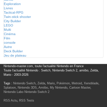
Exploration
Livres
Tactical-RPG
Twin-stick shooter
City Builder
LEGO
Multi
Cinéma
Film
console
Autre
Deck Builder
Jeu de plateau
Nintendo-master.com, toute l'actualité Nintendo en France
Toute l'actualité Nintendo : Switch, Nintendo Switch 2, amiibo, Zelda,
Mario - 2003-2026
Tags :
Nintendo Switch
,
Zelda
,
Mario
,
Pokémon
,
Metroid
,
Xenoblade
,
Splatoon
,
Nintendo 3DS
,
Amiibo
,
My Nintendo
,
Cartoon Master
,
Nintendo Labo
Nintendo Switch 2
RSS Actu
,
RSS Tests