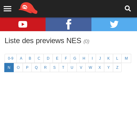
Liste des previews NES
(0)
0-9
A
B
C
D
E
F
G
H
I
J
K
L
M
N
O
P
Q
R
S
T
U
V
W
X
Y
Z