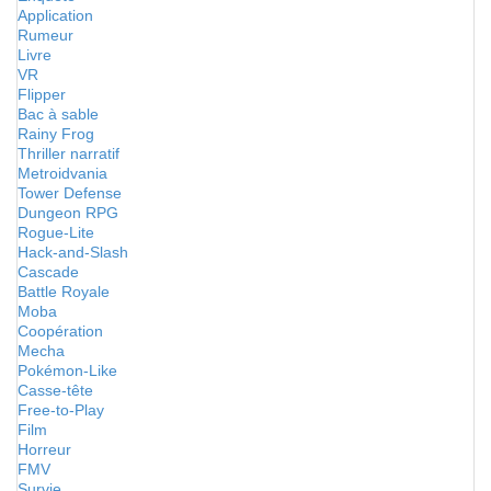
Application
Rumeur
Livre
VR
Flipper
Bac à sable
Rainy Frog
Thriller narratif
Metroidvania
Tower Defense
Dungeon RPG
Rogue-Lite
Hack-and-Slash
Cascade
Battle Royale
Moba
Coopération
Mecha
Pokémon-Like
Casse-tête
Free-to-Play
Film
Horreur
FMV
Survie