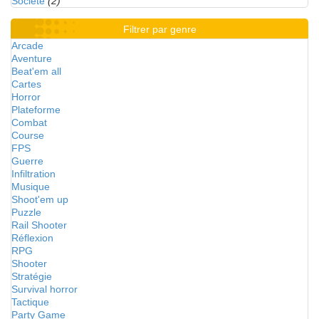
Société
(2)
Filtrer par genre
Arcade
Aventure
Beat'em all
Cartes
Horror
Plateforme
Combat
Course
FPS
Guerre
Infiltration
Musique
Shoot'em up
Puzzle
Rail Shooter
Réflexion
RPG
Shooter
Stratégie
Survival horror
Tactique
Party Game