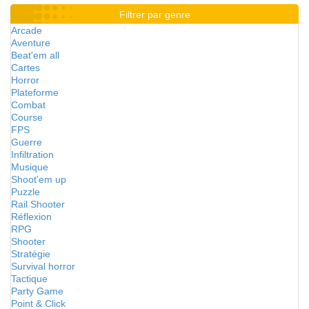
Filtrer par genre
Arcade
Aventure
Beat'em all
Cartes
Horror
Plateforme
Combat
Course
FPS
Guerre
Infiltration
Musique
Shoot'em up
Puzzle
Rail Shooter
Réflexion
RPG
Shooter
Stratégie
Survival horror
Tactique
Party Game
Point & Click