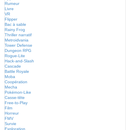
Rumeur
Livre
VR
Flipper
Bac à sable
Rainy Frog
Thriller narratif
Metroidvania
Tower Defense
Dungeon RPG
Rogue-Lite
Hack-and-Slash
Cascade
Battle Royale
Moba
Coopération
Mecha
Pokémon-Like
Casse-tête
Free-to-Play
Film
Horreur
FMV
Survie
Exploration