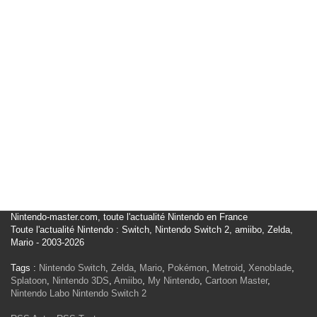
Nintendo-master.com, toute l'actualité Nintendo en France
Toute l'actualité Nintendo : Switch, Nintendo Switch 2, amiibo, Zelda,
Mario - 2003-2026
Tags :
Nintendo Switch
,
Zelda
,
Mario
,
Pokémon
,
Metroid
,
Xenoblade
,
Splatoon
,
Nintendo 3DS
,
Amiibo
,
My Nintendo
,
Cartoon Master
,
Nintendo Labo
Nintendo Switch 2