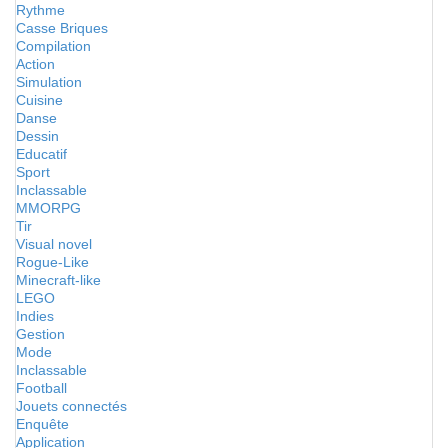
Rythme
Casse Briques
Compilation
Action
Simulation
Cuisine
Danse
Dessin
Educatif
Sport
Inclassable
MMORPG
Tir
Visual novel
Rogue-Like
Minecraft-like
LEGO
Indies
Gestion
Mode
Inclassable
Football
Jouets connectés
Enquête
Application