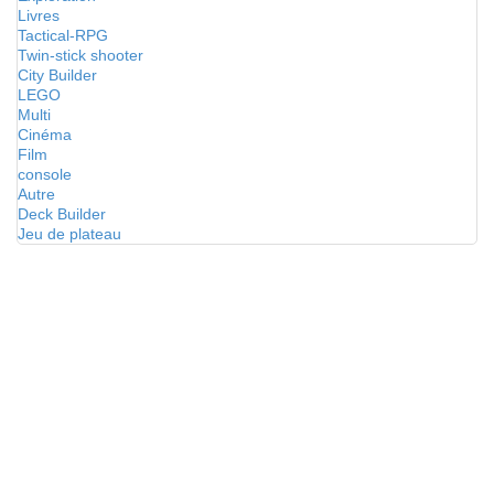
Livres
Tactical-RPG
Twin-stick shooter
City Builder
LEGO
Multi
Cinéma
Film
console
Autre
Deck Builder
Jeu de plateau