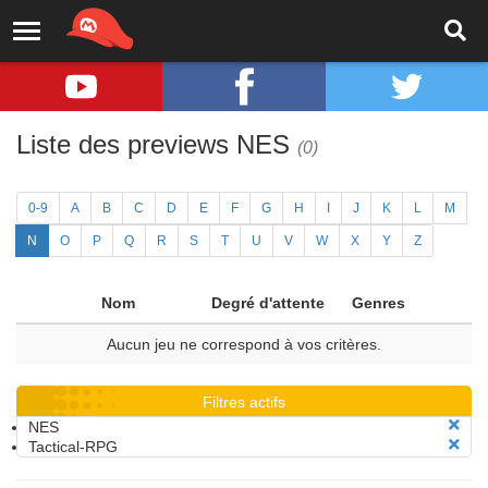
Liste des previews NES
(0)
0-9
A
B
C
D
E
F
G
H
I
J
K
L
M
N
O
P
Q
R
S
T
U
V
W
X
Y
Z
Nom
Degré d'attente
Genres
Aucun jeu ne correspond à vos critères.
Filtres actifs
NES
Tactical-RPG