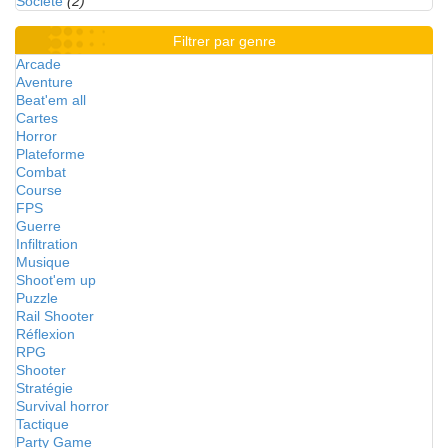
Société
(2)
Filtrer par genre
Arcade
Aventure
Beat'em all
Cartes
Horror
Plateforme
Combat
Course
FPS
Guerre
Infiltration
Musique
Shoot'em up
Puzzle
Rail Shooter
Réflexion
RPG
Shooter
Stratégie
Survival horror
Tactique
Party Game