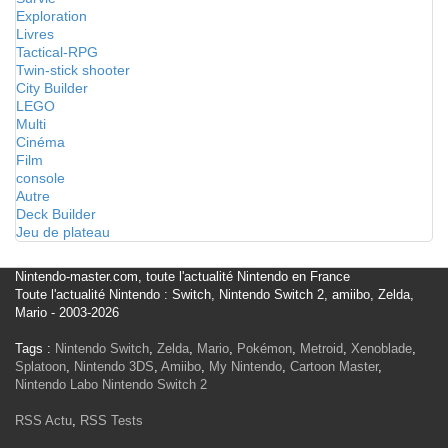
Exploration
Livres
Tactical-RPG
Twin-stick shooter
City Builder
LEGO
Multi
Cinéma
Film
console
Autre
Deck Builder
Jeu de plateau
Nintendo-master.com, toute l'actualité Nintendo en France
Toute l'actualité Nintendo : Switch, Nintendo Switch 2, amiibo, Zelda,
Mario - 2003-2026
Tags :
Nintendo Switch
,
Zelda
,
Mario
,
Pokémon
,
Metroid
,
Xenoblade
,
Splatoon
,
Nintendo 3DS
,
Amiibo
,
My Nintendo
,
Cartoon Master
,
Nintendo Labo
Nintendo Switch 2
RSS Actu
,
RSS Tests