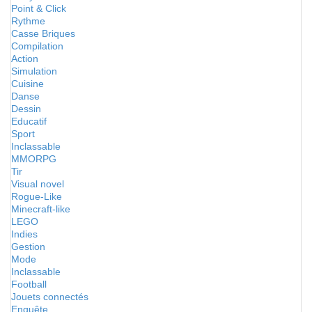
Point & Click
Rythme
Casse Briques
Compilation
Action
Simulation
Cuisine
Danse
Dessin
Educatif
Sport
Inclassable
MMORPG
Tir
Visual novel
Rogue-Like
Minecraft-like
LEGO
Indies
Gestion
Mode
Inclassable
Football
Jouets connectés
Enquête