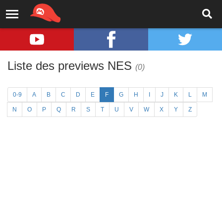
Liste des previews NES
(0)
0-9
A
B
C
D
E
F
G
H
I
J
K
L
M
N
O
P
Q
R
S
T
U
V
W
X
Y
Z