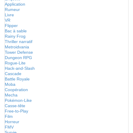
Application
Rumeur
Livre
VR
Flipper
Bac à sable
Rainy Frog
Thriller narratif
Metroidvania
Tower Defense
Dungeon RPG
Rogue-Lite
Hack-and-Slash
Cascade
Battle Royale
Moba
Coopération
Mecha
Pokémon-Like
Casse-tête
Free-to-Play
Film
Horreur
FMV
Survie