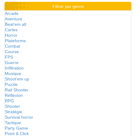
Filtrer par genre
Arcade
Aventure
Beat'em all
Cartes
Horror
Plateforme
Combat
Course
FPS
Guerre
Infiltration
Musique
Shoot'em up
Puzzle
Rail Shooter
Réflexion
RPG
Shooter
Stratégie
Survival horror
Tactique
Party Game
Point & Click