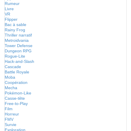
Rumeur
Livre
VR
Flipper
Bac à sable
Rainy Frog
Thriller narratif
Metroidvania
Tower Defense
Dungeon RPG
Rogue-Lite
Hack-and-Slash
Cascade
Battle Royale
Moba
Coopération
Mecha
Pokémon-Like
Casse-tête
Free-to-Play
Film
Horreur
FMV
Survie
Exploration