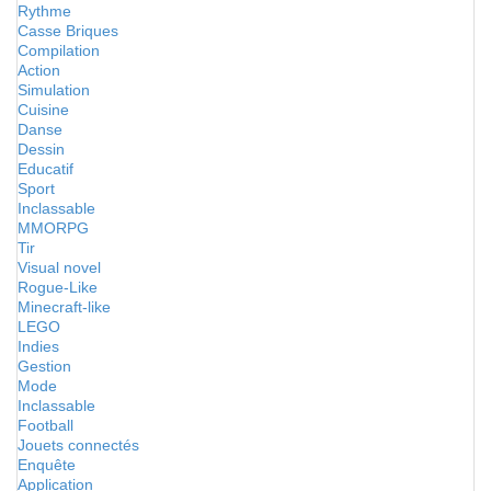
Rythme
Casse Briques
Compilation
Action
Simulation
Cuisine
Danse
Dessin
Educatif
Sport
Inclassable
MMORPG
Tir
Visual novel
Rogue-Like
Minecraft-like
LEGO
Indies
Gestion
Mode
Inclassable
Football
Jouets connectés
Enquête
Application