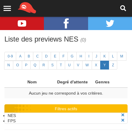
Liste des previews NES
(0)
0-9
A
B
C
D
E
F
G
H
I
J
K
L
M
N
O
P
Q
R
S
T
U
V
W
X
Y
Z
Nom
Degré d'attente
Genres
Aucun jeu ne correspond à vos critères.
Filtres actifs
NES
FPS