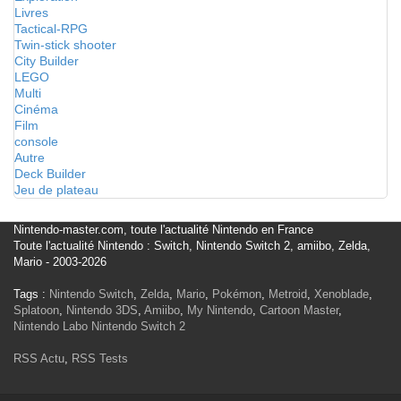
Livres
Tactical-RPG
Twin-stick shooter
City Builder
LEGO
Multi
Cinéma
Film
console
Autre
Deck Builder
Jeu de plateau
Nintendo-master.com, toute l'actualité Nintendo en France
Toute l'actualité Nintendo : Switch, Nintendo Switch 2, amiibo, Zelda,
Mario - 2003-2026
Tags :
Nintendo Switch
,
Zelda
,
Mario
,
Pokémon
,
Metroid
,
Xenoblade
,
Splatoon
,
Nintendo 3DS
,
Amiibo
,
My Nintendo
,
Cartoon Master
,
Nintendo Labo
Nintendo Switch 2
RSS Actu
,
RSS Tests