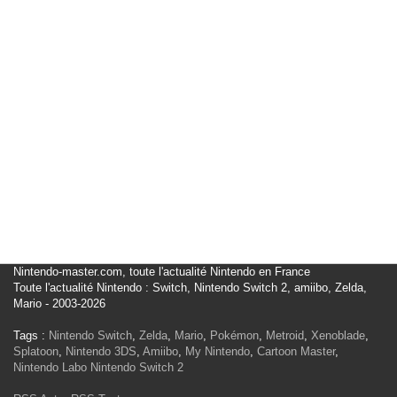
Nintendo-master.com, toute l'actualité Nintendo en France
Toute l'actualité Nintendo : Switch, Nintendo Switch 2, amiibo, Zelda,
Mario - 2003-2026
Tags :
Nintendo Switch
,
Zelda
,
Mario
,
Pokémon
,
Metroid
,
Xenoblade
,
Splatoon
,
Nintendo 3DS
,
Amiibo
,
My Nintendo
,
Cartoon Master
,
Nintendo Labo
Nintendo Switch 2