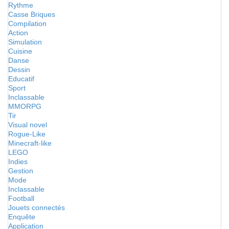
Rythme
Casse Briques
Compilation
Action
Simulation
Cuisine
Danse
Dessin
Educatif
Sport
Inclassable
MMORPG
Tir
Visual novel
Rogue-Like
Minecraft-like
LEGO
Indies
Gestion
Mode
Inclassable
Football
Jouets connectés
Enquête
Application