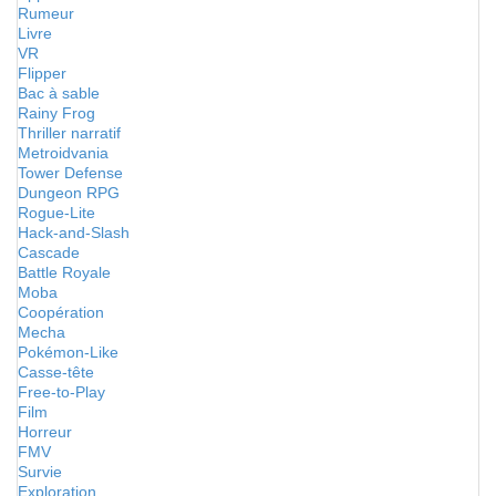
Rumeur
Livre
VR
Flipper
Bac à sable
Rainy Frog
Thriller narratif
Metroidvania
Tower Defense
Dungeon RPG
Rogue-Lite
Hack-and-Slash
Cascade
Battle Royale
Moba
Coopération
Mecha
Pokémon-Like
Casse-tête
Free-to-Play
Film
Horreur
FMV
Survie
Exploration