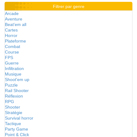
Filtrer par genre
Arcade
Aventure
Beat'em all
Cartes
Horror
Plateforme
Combat
Course
FPS
Guerre
Infiltration
Musique
Shoot'em up
Puzzle
Rail Shooter
Réflexion
RPG
Shooter
Stratégie
Survival horror
Tactique
Party Game
Point & Click