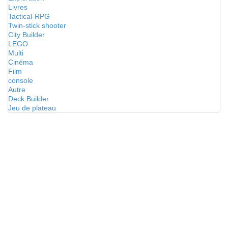
Livres
Tactical-RPG
Twin-stick shooter
City Builder
LEGO
Multi
Cinéma
Film
console
Autre
Deck Builder
Jeu de plateau