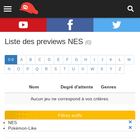
Liste des previews NES
(0)
0-9
A
B
C
D
E
F
G
H
I
J
K
L
M
N
O
P
Q
R
S
T
U
V
W
X
Y
Z
Nom
Degré d'attente
Genres
Aucun jeu ne correspond à vos critères.
Filtres actifs
NES
Pokémon-Like