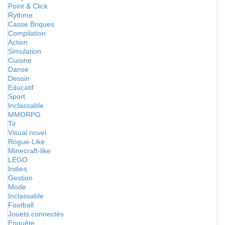
Point & Click
Rythme
Casse Briques
Compilation
Action
Simulation
Cuisine
Danse
Dessin
Educatif
Sport
Inclassable
MMORPG
Tir
Visual novel
Rogue-Like
Minecraft-like
LEGO
Indies
Gestion
Mode
Inclassable
Football
Jouets connectés
Enquête