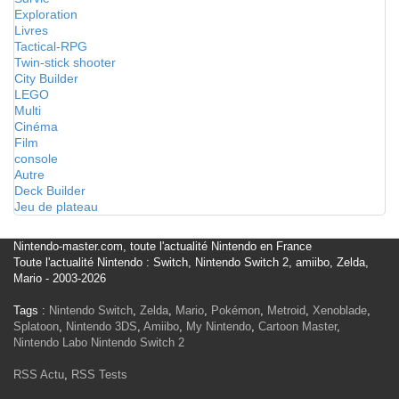
Exploration
Livres
Tactical-RPG
Twin-stick shooter
City Builder
LEGO
Multi
Cinéma
Film
console
Autre
Deck Builder
Jeu de plateau
Nintendo-master.com, toute l'actualité Nintendo en France
Toute l'actualité Nintendo : Switch, Nintendo Switch 2, amiibo, Zelda,
Mario - 2003-2026
Tags :
Nintendo Switch
,
Zelda
,
Mario
,
Pokémon
,
Metroid
,
Xenoblade
,
Splatoon
,
Nintendo 3DS
,
Amiibo
,
My Nintendo
,
Cartoon Master
,
Nintendo Labo
Nintendo Switch 2
RSS Actu
,
RSS Tests