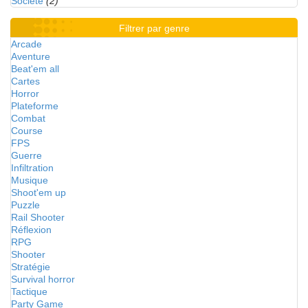
Société
(2)
Filtrer par genre
Arcade
Aventure
Beat'em all
Cartes
Horror
Plateforme
Combat
Course
FPS
Guerre
Infiltration
Musique
Shoot'em up
Puzzle
Rail Shooter
Réflexion
RPG
Shooter
Stratégie
Survival horror
Tactique
Party Game