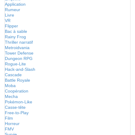
Application
Rumeur
Livre
VR
Flipper
Bac à sable
Rainy Frog
Thriller narratif
Metroidvania
Tower Defense
Dungeon RPG
Rogue-Lite
Hack-and-Slash
Cascade
Battle Royale
Moba
Coopération
Mecha
Pokémon-Like
Casse-tête
Free-to-Play
Film
Horreur
FMV
Survie