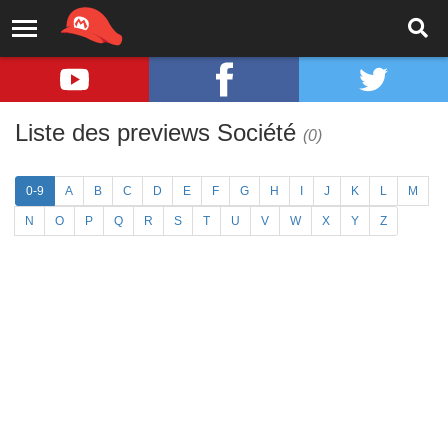
Liste des previews Société
(0)
0-9
A
B
C
D
E
F
G
H
I
J
K
L
M
N
O
P
Q
R
S
T
U
V
W
X
Y
Z