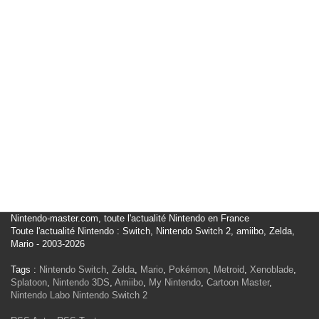
Nintendo-master.com, toute l'actualité Nintendo en France
Toute l'actualité Nintendo : Switch, Nintendo Switch 2, amiibo, Zelda,
Mario - 2003-2026
Tags :
Nintendo Switch
,
Zelda
,
Mario
,
Pokémon
,
Metroid
,
Xenoblade
,
Splatoon
,
Nintendo 3DS
,
Amiibo
,
My Nintendo
,
Cartoon Master
,
Nintendo Labo
Nintendo Switch 2