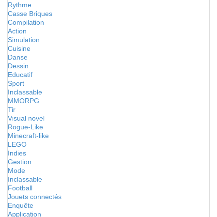
Rythme
Casse Briques
Compilation
Action
Simulation
Cuisine
Danse
Dessin
Educatif
Sport
Inclassable
MMORPG
Tir
Visual novel
Rogue-Like
Minecraft-like
LEGO
Indies
Gestion
Mode
Inclassable
Football
Jouets connectés
Enquête
Application