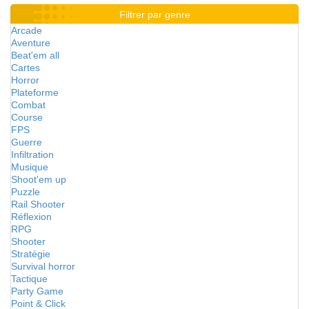
Filtrer par genre
Arcade
Aventure
Beat'em all
Cartes
Horror
Plateforme
Combat
Course
FPS
Guerre
Infiltration
Musique
Shoot'em up
Puzzle
Rail Shooter
Réflexion
RPG
Shooter
Stratégie
Survival horror
Tactique
Party Game
Point & Click