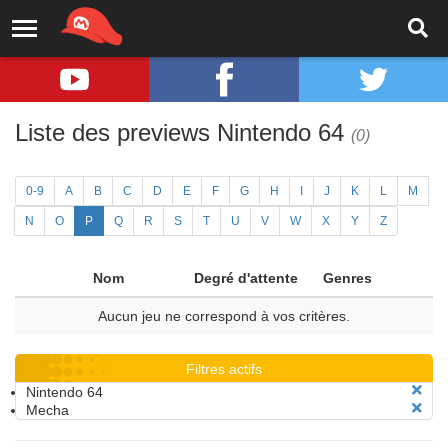
Liste des previews Nintendo 64
(0)
0-9
A
B
C
D
E
F
G
H
I
J
K
L
M
N
O
P
Q
R
S
T
U
V
W
X
Y
Z
Nom
Degré d'attente
Genres
Aucun jeu ne correspond à vos critères.
Filtres actifs
Nintendo 64
Mecha