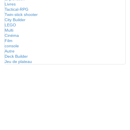
Livres
Tactical-RPG
Twin-stick shooter
City Builder
LEGO
Multi
Cinéma
Film
console
Autre
Deck Builder
Jeu de plateau