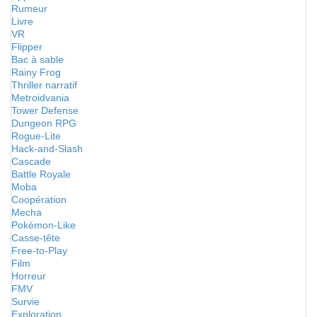
Rumeur
Livre
VR
Flipper
Bac à sable
Rainy Frog
Thriller narratif
Metroidvania
Tower Defense
Dungeon RPG
Rogue-Lite
Hack-and-Slash
Cascade
Battle Royale
Moba
Coopération
Mecha
Pokémon-Like
Casse-tête
Free-to-Play
Film
Horreur
FMV
Survie
Exploration