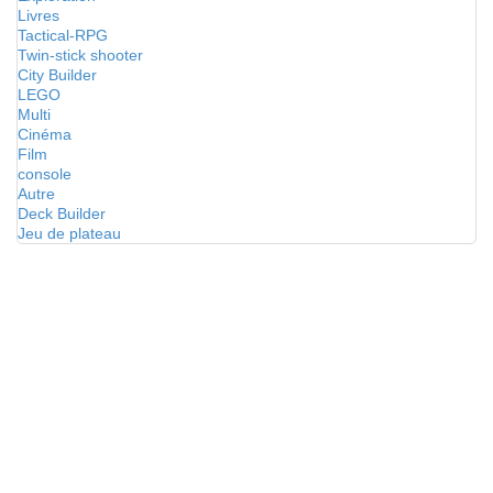
Livres
Tactical-RPG
Twin-stick shooter
City Builder
LEGO
Multi
Cinéma
Film
console
Autre
Deck Builder
Jeu de plateau