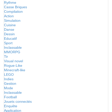
Rythme
Casse Briques
Compilation
Action
Simulation
Cuisine
Danse
Dessin
Educatif
Sport
Inclassable
MMORPG
Tir
Visual novel
Rogue-Like
Minecraft-like
LEGO
Indies
Gestion
Mode
Inclassable
Football
Jouets connectés
Enquête
Application