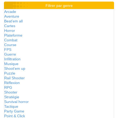
Filtrer par genre
Arcade
Aventure
Beat'em all
Cartes
Horror
Plateforme
Combat
Course
FPS
Guerre
Infiltration
Musique
Shoot'em up
Puzzle
Rail Shooter
Réflexion
RPG
Shooter
Stratégie
Survival horror
Tactique
Party Game
Point & Click