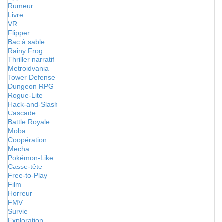
Rumeur
Livre
VR
Flipper
Bac à sable
Rainy Frog
Thriller narratif
Metroidvania
Tower Defense
Dungeon RPG
Rogue-Lite
Hack-and-Slash
Cascade
Battle Royale
Moba
Coopération
Mecha
Pokémon-Like
Casse-tête
Free-to-Play
Film
Horreur
FMV
Survie
Exploration