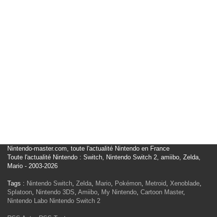
Nintendo-master.com, toute l'actualité Nintendo en France
Toute l'actualité Nintendo : Switch, Nintendo Switch 2, amiibo, Zelda,
Mario - 2003-2026
Tags :
Nintendo Switch
,
Zelda
,
Mario
,
Pokémon
,
Metroid
,
Xenoblade
,
Splatoon
,
Nintendo 3DS
,
Amiibo
,
My Nintendo
,
Cartoon Master
,
Nintendo Labo
Nintendo Switch 2