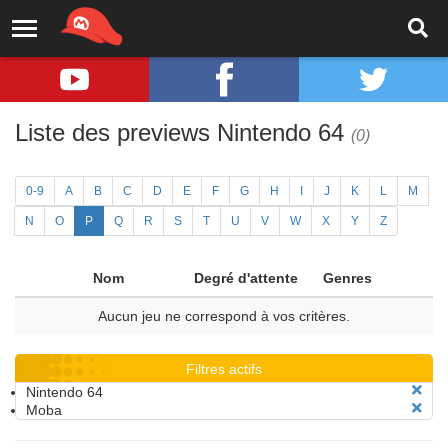
Liste des previews Nintendo 64
(0)
0-9
A
B
C
D
E
F
G
H
I
J
K
L
M
N
O
P
Q
R
S
T
U
V
W
X
Y
Z
Nom
Degré d'attente
Genres
Aucun jeu ne correspond à vos critères.
Filtres actifs
Nintendo 64
Moba