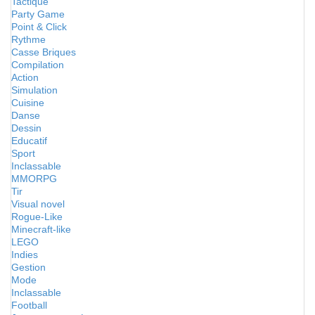
Tactique
Party Game
Point & Click
Rythme
Casse Briques
Compilation
Action
Simulation
Cuisine
Danse
Dessin
Educatif
Sport
Inclassable
MMORPG
Tir
Visual novel
Rogue-Like
Minecraft-like
LEGO
Indies
Gestion
Mode
Inclassable
Football