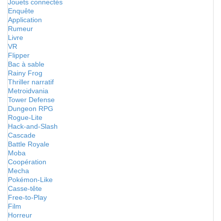
Jouets connectés
Enquête
Application
Rumeur
Livre
VR
Flipper
Bac à sable
Rainy Frog
Thriller narratif
Metroidvania
Tower Defense
Dungeon RPG
Rogue-Lite
Hack-and-Slash
Cascade
Battle Royale
Moba
Coopération
Mecha
Pokémon-Like
Casse-tête
Free-to-Play
Film
Horreur