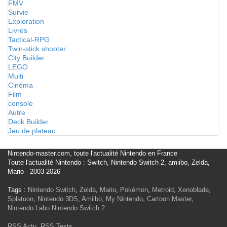
FMV
Survie
Exploration
Livres
Tactical-RPG
Twin-stick shooter
City Builder
LEGO
Multi
Cinéma
Film
console
Autre
Deck Builder
Jeu de plateau
Nintendo-master.com, toute l'actualité Nintendo en France
Toute l'actualité Nintendo : Switch, Nintendo Switch 2, amiibo, Zelda,
Mario - 2003-2026
Tags :
Nintendo Switch
,
Zelda
,
Mario
,
Pokémon
,
Metroid
,
Xenoblade
,
Splatoon
,
Nintendo 3DS
,
Amiibo
,
My Nintendo
,
Cartoon Master
,
Nintendo Labo
Nintendo Switch 2
RSS Actu
,
RSS Tests