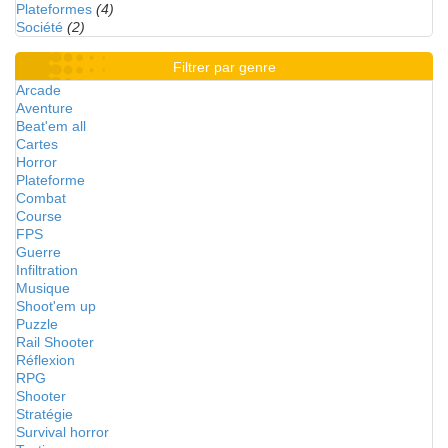
Plateformes
(4)
Société
(2)
Filtrer par genre
Arcade
Aventure
Beat'em all
Cartes
Horror
Plateforme
Combat
Course
FPS
Guerre
Infiltration
Musique
Shoot'em up
Puzzle
Rail Shooter
Réflexion
RPG
Shooter
Stratégie
Survival horror