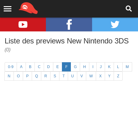
Liste des previews New Nintendo 3DS
(0)
0-9
A
B
C
D
E
F
G
H
I
J
K
L
M
N
O
P
Q
R
S
T
U
V
W
X
Y
Z