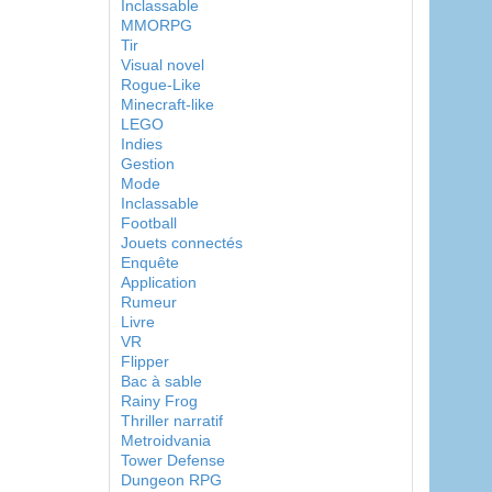
Inclassable
MMORPG
Tir
Visual novel
Rogue-Like
Minecraft-like
LEGO
Indies
Gestion
Mode
Inclassable
Football
Jouets connectés
Enquête
Application
Rumeur
Livre
VR
Flipper
Bac à sable
Rainy Frog
Thriller narratif
Metroidvania
Tower Defense
Dungeon RPG