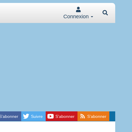
Connexion
S'abonner
Suivre
S'abonner
S'abonner