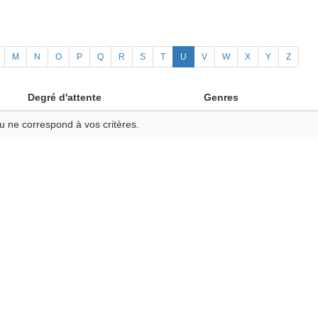
M
N
O
P
Q
R
S
T
U
V
W
X
Y
Z
Degré d'attente
Genres
u ne correspond à vos critères.