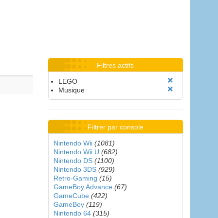
Filtres actifs
LEGO
Musique
Filtrer par console
Nintendo Wii
(1081)
Nintendo Wii U
(682)
Nintendo DS
(1100)
Nintendo 3DS
(929)
Retro-Gaming
(15)
GameBoy Advance
(67)
GameCube
(422)
GameBoy
(119)
Nintendo 64
(315)