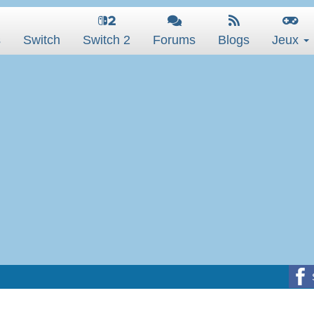
s
Switch
Switch 2
Forums
Blogs
Jeux