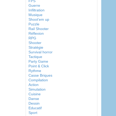
FPS
Guerre
Infiltration
Musique
Shoot'em up
Puzzle
Rail Shooter
Réflexion
RPG
Shooter
Stratégie
Survival horror
Tactique
Party Game
Point & Click
Rythme
Casse Briques
Compilation
Action
Simulation
Cuisine
Danse
Dessin
Educatif
Sport