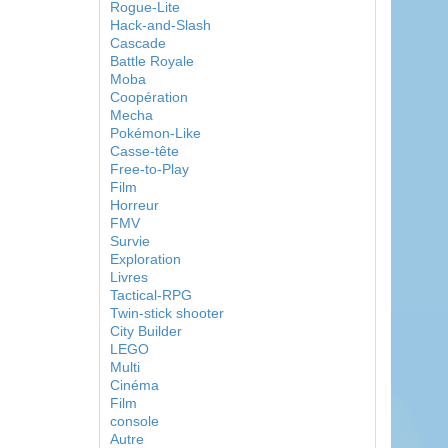
Rogue-Lite
Hack-and-Slash
Cascade
Battle Royale
Moba
Coopération
Mecha
Pokémon-Like
Casse-tête
Free-to-Play
Film
Horreur
FMV
Survie
Exploration
Livres
Tactical-RPG
Twin-stick shooter
City Builder
LEGO
Multi
Cinéma
Film
console
Autre