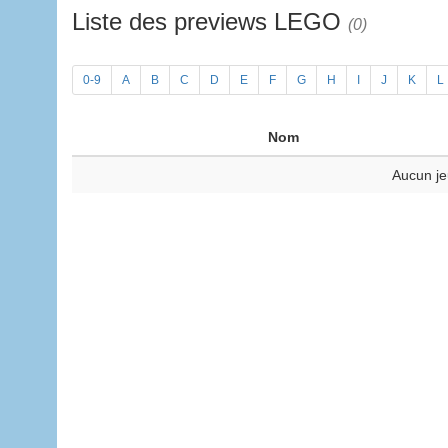
Liste des previews LEGO
(0)
0-9
A
B
C
D
E
F
G
H
I
J
K
L
Nom
Aucun je