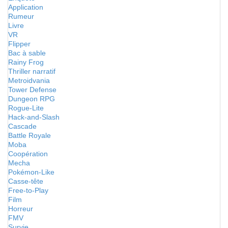
Application
Rumeur
Livre
VR
Flipper
Bac à sable
Rainy Frog
Thriller narratif
Metroidvania
Tower Defense
Dungeon RPG
Rogue-Lite
Hack-and-Slash
Cascade
Battle Royale
Moba
Coopération
Mecha
Pokémon-Like
Casse-tête
Free-to-Play
Film
Horreur
FMV
Survie