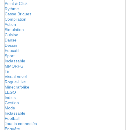
Point & Click
Rythme
Casse Briques
Compilation
Action
Simulation
Cuisine
Danse
Dessin
Educatif
Sport
Inclassable
MMORPG
Tir
Visual novel
Rogue-Like
Minecraft-like
LEGO
Indies
Gestion
Mode
Inclassable
Football
Jouets connectés
Enquête