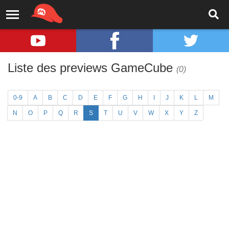
Liste des previews GameCube
(0)
0-9
A
B
C
D
E
F
G
H
I
J
K
L
M
N
O
P
Q
R
S
T
U
V
W
X
Y
Z