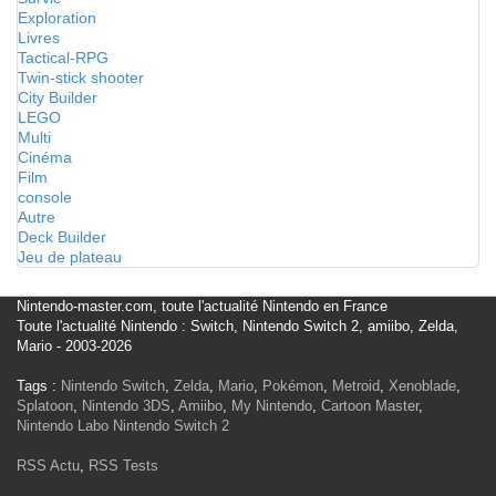
Exploration
Livres
Tactical-RPG
Twin-stick shooter
City Builder
LEGO
Multi
Cinéma
Film
console
Autre
Deck Builder
Jeu de plateau
Nintendo-master.com, toute l'actualité Nintendo en France
Toute l'actualité Nintendo : Switch, Nintendo Switch 2, amiibo, Zelda,
Mario - 2003-2026
Tags :
Nintendo Switch
,
Zelda
,
Mario
,
Pokémon
,
Metroid
,
Xenoblade
,
Splatoon
,
Nintendo 3DS
,
Amiibo
,
My Nintendo
,
Cartoon Master
,
Nintendo Labo
Nintendo Switch 2
RSS Actu
,
RSS Tests