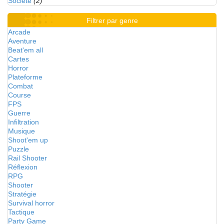
Société
(2)
Filtrer par genre
Arcade
Aventure
Beat'em all
Cartes
Horror
Plateforme
Combat
Course
FPS
Guerre
Infiltration
Musique
Shoot'em up
Puzzle
Rail Shooter
Réflexion
RPG
Shooter
Stratégie
Survival horror
Tactique
Party Game