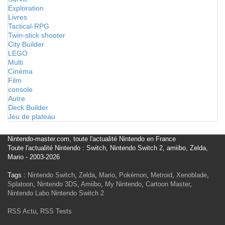
Exploration
Livres
Tactical-RPG
Twin-stick shooter
City Builder
LEGO
Multi
Cinéma
Film
console
Autre
Deck Builder
Jeu de plateau
Nintendo-master.com, toute l'actualité Nintendo en France
Toute l'actualité Nintendo : Switch, Nintendo Switch 2, amiibo, Zelda,
Mario - 2003-2026
Tags :
Nintendo Switch
,
Zelda
,
Mario
,
Pokémon
,
Metroid
,
Xenoblade
,
Splatoon
,
Nintendo 3DS
,
Amiibo
,
My Nintendo
,
Cartoon Master
,
Nintendo Labo
Nintendo Switch 2
RSS Actu
,
RSS Tests