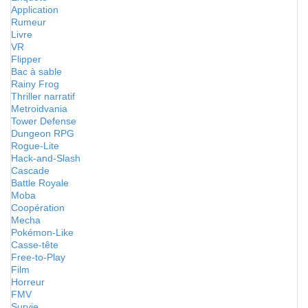
Application
Rumeur
Livre
VR
Flipper
Bac à sable
Rainy Frog
Thriller narratif
Metroidvania
Tower Defense
Dungeon RPG
Rogue-Lite
Hack-and-Slash
Cascade
Battle Royale
Moba
Coopération
Mecha
Pokémon-Like
Casse-tête
Free-to-Play
Film
Horreur
FMV
Survie