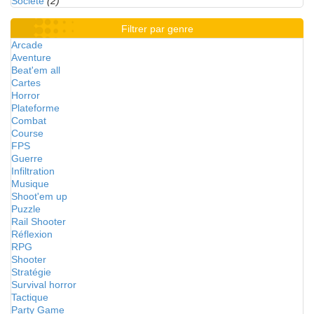
Société
(2)
Filtrer par genre
Arcade
Aventure
Beat'em all
Cartes
Horror
Plateforme
Combat
Course
FPS
Guerre
Infiltration
Musique
Shoot'em up
Puzzle
Rail Shooter
Réflexion
RPG
Shooter
Stratégie
Survival horror
Tactique
Party Game