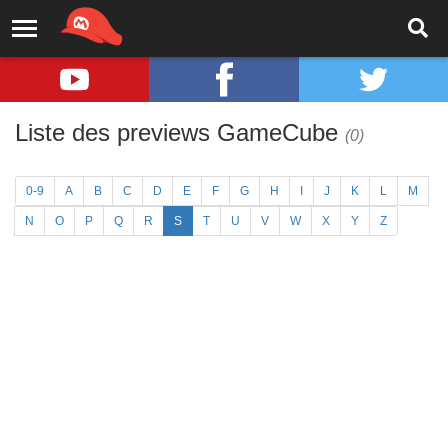
Liste des previews GameCube
(0)
0-9
A
B
C
D
E
F
G
H
I
J
K
L
M
N
O
P
Q
R
S
T
U
V
W
X
Y
Z