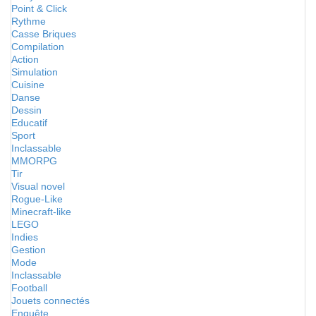
Point & Click
Rythme
Casse Briques
Compilation
Action
Simulation
Cuisine
Danse
Dessin
Educatif
Sport
Inclassable
MMORPG
Tir
Visual novel
Rogue-Like
Minecraft-like
LEGO
Indies
Gestion
Mode
Inclassable
Football
Jouets connectés
Enquête