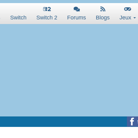
s
Switch
Switch 2
Forums
Blogs
Jeux