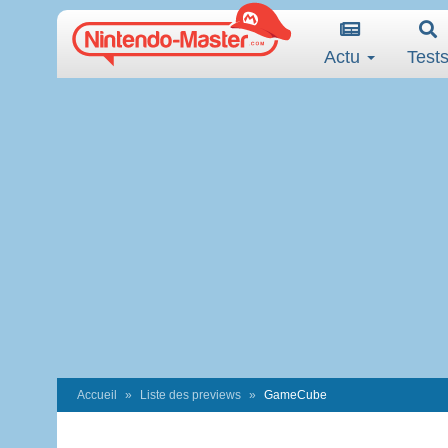
Actu
Test
Accueil
Liste des previews
GameCube