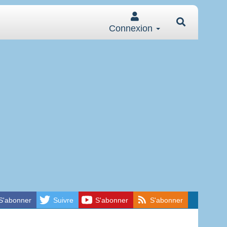
Connexion
S'abonner
Suivre
S'abonner
S'abonner