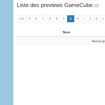
Liste des previews GameCube
(0)
0-9
A
B
C
D
E
F
G
H
I
J
K
L
Nom
Aucun je