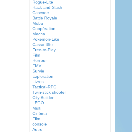
Rogue-Lite
Hack-and-Slash
Cascade
Battle Royale
Moba
Coopération
Mecha
Pokémon-Like
Casse-tête
Free-to-Play
Film
Horreur
FMV
Survie
Exploration
Livres
Tactical-RPG
Twin-stick shooter
City Builder
LEGO
Multi
Cinéma
Film
console
Autre