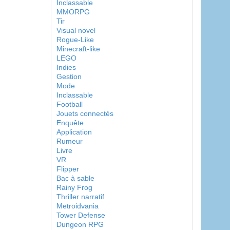
Inclassable
MMORPG
Tir
Visual novel
Rogue-Like
Minecraft-like
LEGO
Indies
Gestion
Mode
Inclassable
Football
Jouets connectés
Enquête
Application
Rumeur
Livre
VR
Flipper
Bac à sable
Rainy Frog
Thriller narratif
Metroidvania
Tower Defense
Dungeon RPG