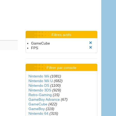
Filtres actifs
GameCube
FPS
Filtrer par console
Nintendo Wii
(1081)
Nintendo Wii U
(682)
Nintendo DS
(1100)
Nintendo 3DS
(929)
Retro-Gaming
(15)
GameBoy Advance
(67)
GameCube
(422)
GameBoy
(119)
Nintendo 64
(315)