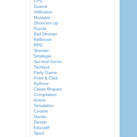
FPS
Guerre
Infiltration
Musique
Shoot'em up
Puzzle
Rail Shooter
Réflexion
RPG
Shooter
Stratégie
Survival horror
Tactique
Party Game
Point & Click
Rythme
Casse Briques
Compilation
Action
Simulation
Cuisine
Danse
Dessin
Educatif
Sport