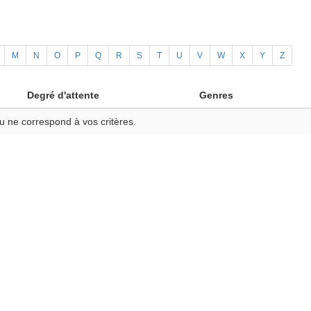
M
N
O
P
Q
R
S
T
U
V
W
X
Y
Z
Degré d'attente
Genres
u ne correspond à vos critères.