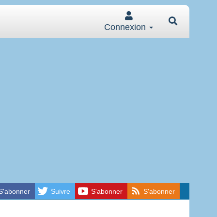
Connexion
S'abonner
Suivre
S'abonner
S'abonner