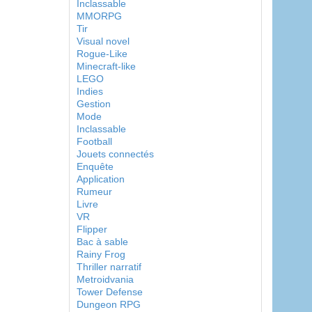
Inclassable
MMORPG
Tir
Visual novel
Rogue-Like
Minecraft-like
LEGO
Indies
Gestion
Mode
Inclassable
Football
Jouets connectés
Enquête
Application
Rumeur
Livre
VR
Flipper
Bac à sable
Rainy Frog
Thriller narratif
Metroidvania
Tower Defense
Dungeon RPG