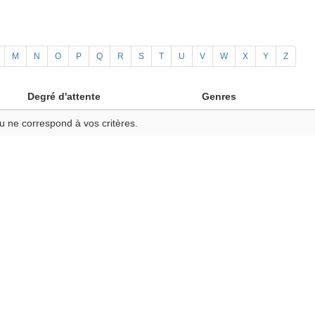
M
N
O
P
Q
R
S
T
U
V
W
X
Y
Z
Degré d'attente
Genres
u ne correspond à vos critères.