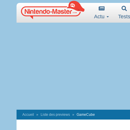
Actu
Test
Accueil
Liste des previews
GameCube