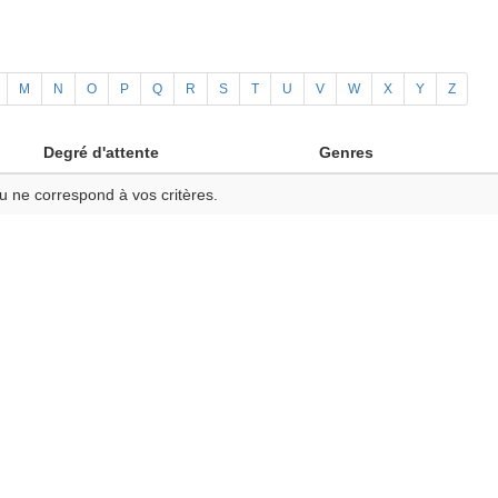
M
N
O
P
Q
R
S
T
U
V
W
X
Y
Z
Degré d'attente
Genres
u ne correspond à vos critères.