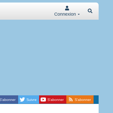
Connexion
S'abonner
Suivre
S'abonner
S'abonner