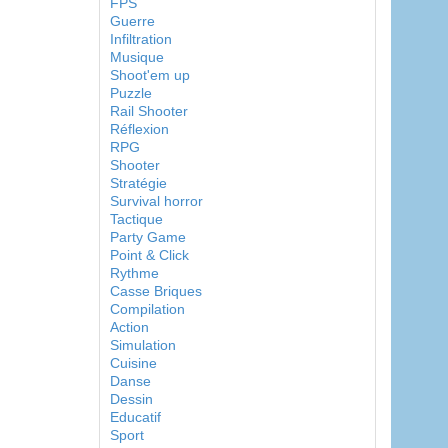
FPS
Guerre
Infiltration
Musique
Shoot'em up
Puzzle
Rail Shooter
Réflexion
RPG
Shooter
Stratégie
Survival horror
Tactique
Party Game
Point & Click
Rythme
Casse Briques
Compilation
Action
Simulation
Cuisine
Danse
Dessin
Educatif
Sport