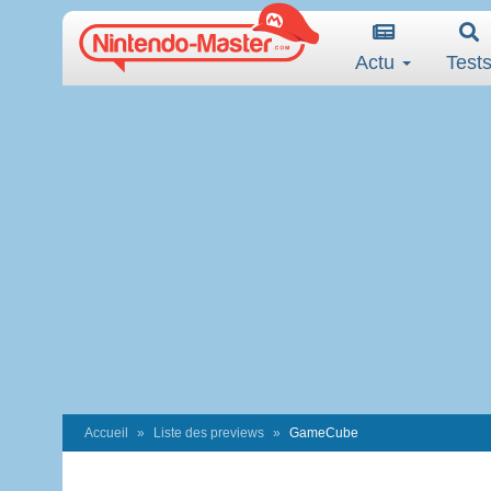
Actu
Test
Accueil
Liste des previews
GameCube