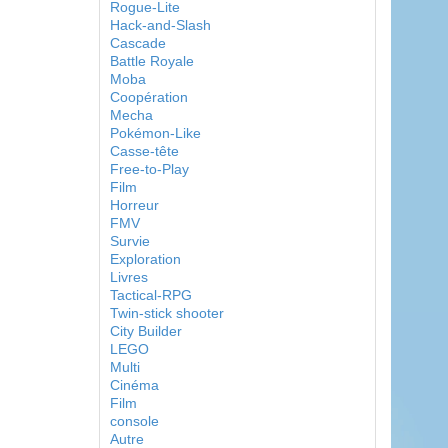
Rogue-Lite
Hack-and-Slash
Cascade
Battle Royale
Moba
Coopération
Mecha
Pokémon-Like
Casse-tête
Free-to-Play
Film
Horreur
FMV
Survie
Exploration
Livres
Tactical-RPG
Twin-stick shooter
City Builder
LEGO
Multi
Cinéma
Film
console
Autre