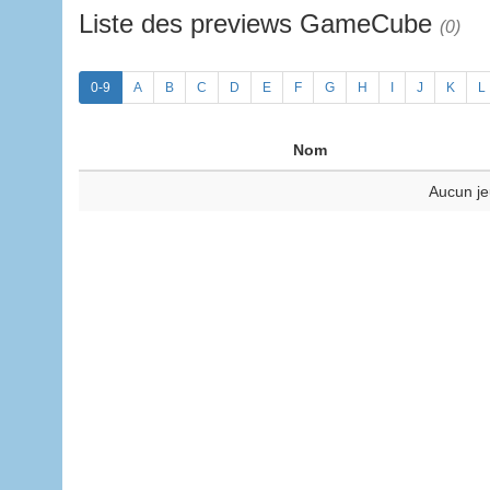
Liste des previews GameCube
(0)
0-9
A
B
C
D
E
F
G
H
I
J
K
L
Nom
Aucun je