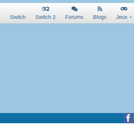
s
Switch
Switch 2
Forums
Blogs
Jeux