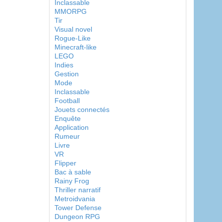
Inclassable
MMORPG
Tir
Visual novel
Rogue-Like
Minecraft-like
LEGO
Indies
Gestion
Mode
Inclassable
Football
Jouets connectés
Enquête
Application
Rumeur
Livre
VR
Flipper
Bac à sable
Rainy Frog
Thriller narratif
Metroidvania
Tower Defense
Dungeon RPG