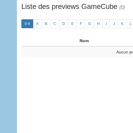
Liste des previews GameCube
(0)
0-9
A
B
C
D
E
F
G
H
I
J
K
L
Nom
Aucun je