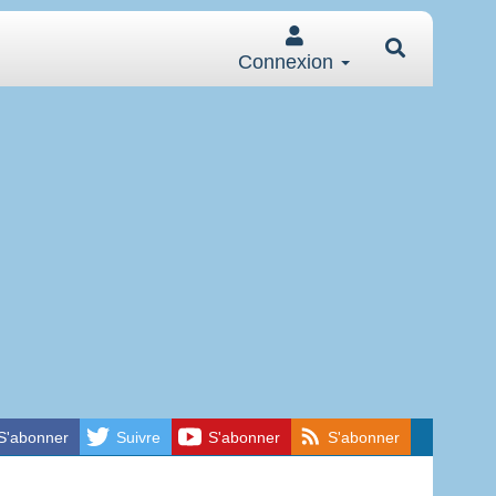
Connexion
S'abonner
Suivre
S'abonner
S'abonner