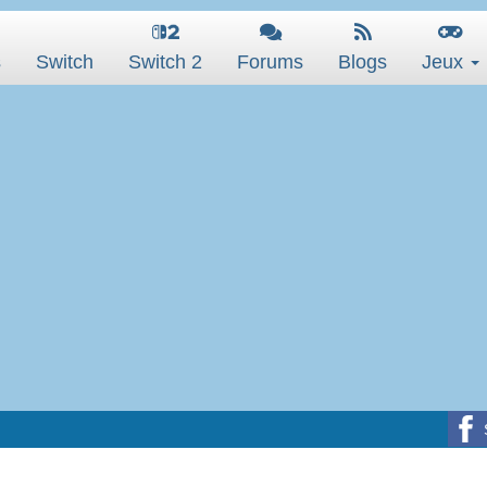
s
Switch
Switch 2
Forums
Blogs
Jeux