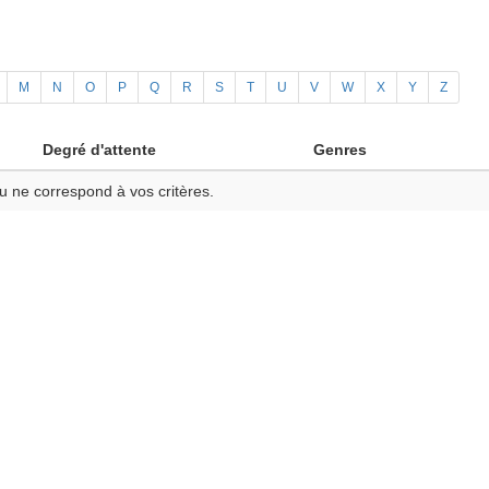
M
N
O
P
Q
R
S
T
U
V
W
X
Y
Z
Degré d'attente
Genres
u ne correspond à vos critères.