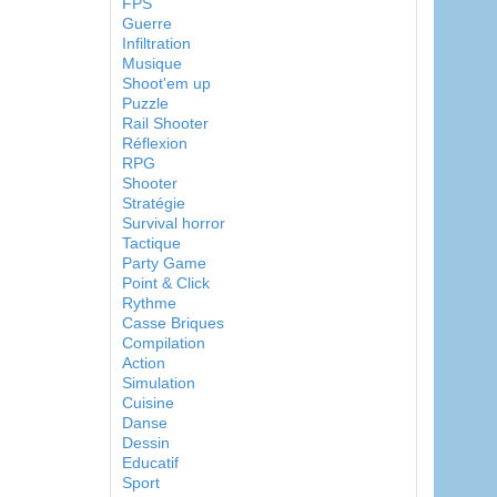
FPS
Guerre
Infiltration
Musique
Shoot'em up
Puzzle
Rail Shooter
Réflexion
RPG
Shooter
Stratégie
Survival horror
Tactique
Party Game
Point & Click
Rythme
Casse Briques
Compilation
Action
Simulation
Cuisine
Danse
Dessin
Educatif
Sport