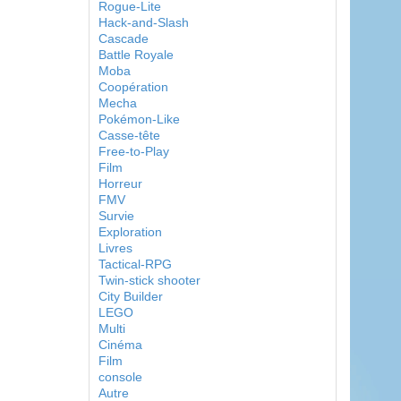
Rogue-Lite
Hack-and-Slash
Cascade
Battle Royale
Moba
Coopération
Mecha
Pokémon-Like
Casse-tête
Free-to-Play
Film
Horreur
FMV
Survie
Exploration
Livres
Tactical-RPG
Twin-stick shooter
City Builder
LEGO
Multi
Cinéma
Film
console
Autre