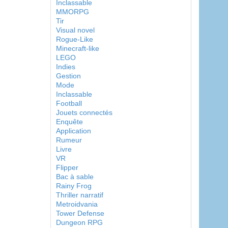
Inclassable
MMORPG
Tir
Visual novel
Rogue-Like
Minecraft-like
LEGO
Indies
Gestion
Mode
Inclassable
Football
Jouets connectés
Enquête
Application
Rumeur
Livre
VR
Flipper
Bac à sable
Rainy Frog
Thriller narratif
Metroidvania
Tower Defense
Dungeon RPG