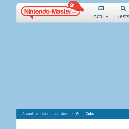
Actu
Test
Accueil
Liste des previews
GameCube