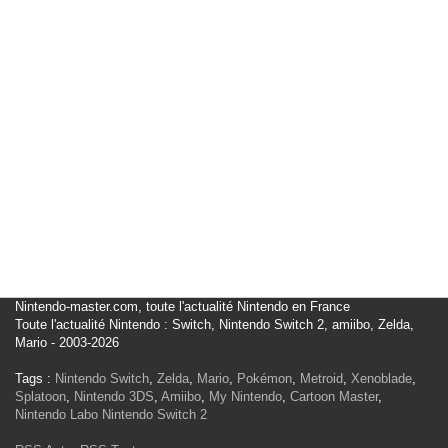
Nintendo-master.com, toute l'actualité Nintendo en France
Toute l'actualité Nintendo : Switch, Nintendo Switch 2, amiibo, Zelda,
Mario - 2003-2026
Tags :
Nintendo Switch
,
Zelda
,
Mario
,
Pokémon
,
Metroid
,
Xenoblade
,
Splatoon
,
Nintendo 3DS
,
Amiibo
,
My Nintendo
,
Cartoon Master
,
Nintendo Labo
Nintendo Switch 2