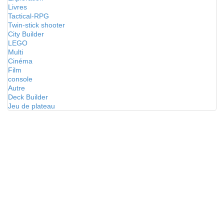
Livres
Tactical-RPG
Twin-stick shooter
City Builder
LEGO
Multi
Cinéma
Film
console
Autre
Deck Builder
Jeu de plateau