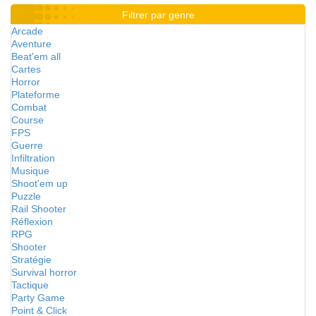
Filtrer par genre
Arcade
Aventure
Beat'em all
Cartes
Horror
Plateforme
Combat
Course
FPS
Guerre
Infiltration
Musique
Shoot'em up
Puzzle
Rail Shooter
Réflexion
RPG
Shooter
Stratégie
Survival horror
Tactique
Party Game
Point & Click