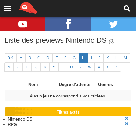
Liste des previews Nintendo DS
(0)
0-9
A
B
C
D
E
F
G
H
I
J
K
L
M
N
O
P
Q
R
S
T
U
V
W
X
Y
Z
Nom
Degré d'attente
Genres
Aucun jeu ne correspond à vos critères.
Filtres actifs
Nintendo DS
RPG