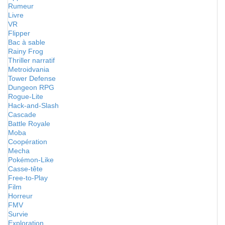
Rumeur
Livre
VR
Flipper
Bac à sable
Rainy Frog
Thriller narratif
Metroidvania
Tower Defense
Dungeon RPG
Rogue-Lite
Hack-and-Slash
Cascade
Battle Royale
Moba
Coopération
Mecha
Pokémon-Like
Casse-tête
Free-to-Play
Film
Horreur
FMV
Survie
Exploration