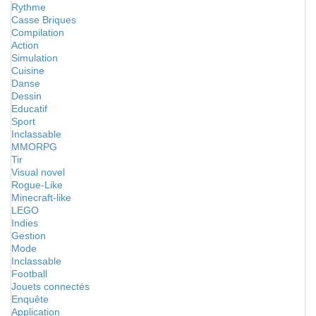
Rythme
Casse Briques
Compilation
Action
Simulation
Cuisine
Danse
Dessin
Educatif
Sport
Inclassable
MMORPG
Tir
Visual novel
Rogue-Like
Minecraft-like
LEGO
Indies
Gestion
Mode
Inclassable
Football
Jouets connectés
Enquête
Application