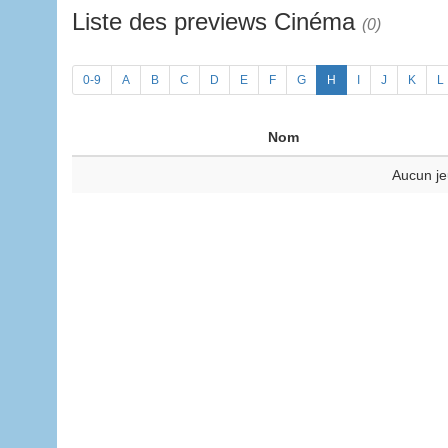
Liste des previews Cinéma
(0)
0-9
A
B
C
D
E
F
G
H
I
J
K
L
Nom
Aucun je