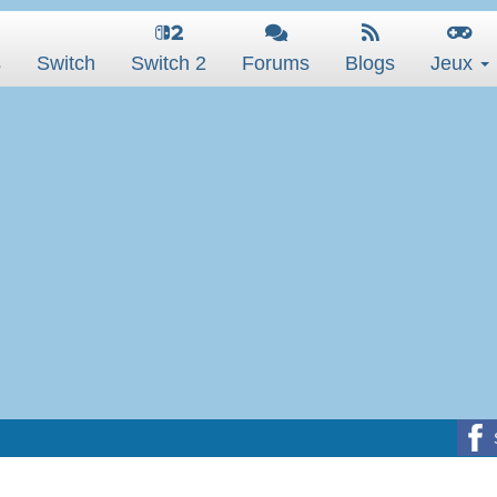
s
Switch
Switch 2
Forums
Blogs
Jeux