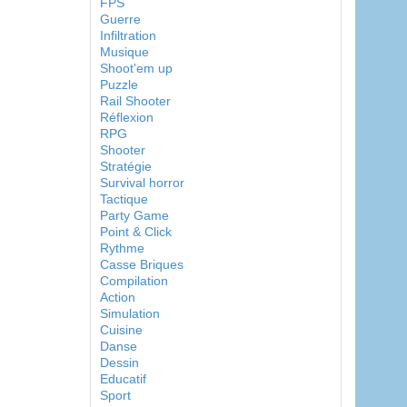
FPS
Guerre
Infiltration
Musique
Shoot'em up
Puzzle
Rail Shooter
Réflexion
RPG
Shooter
Stratégie
Survival horror
Tactique
Party Game
Point & Click
Rythme
Casse Briques
Compilation
Action
Simulation
Cuisine
Danse
Dessin
Educatif
Sport