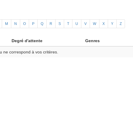
M
N
O
P
Q
R
S
T
U
V
W
X
Y
Z
Degré d'attente
Genres
u ne correspond à vos critères.