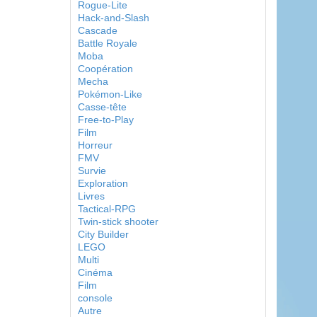
Rogue-Lite
Hack-and-Slash
Cascade
Battle Royale
Moba
Coopération
Mecha
Pokémon-Like
Casse-tête
Free-to-Play
Film
Horreur
FMV
Survie
Exploration
Livres
Tactical-RPG
Twin-stick shooter
City Builder
LEGO
Multi
Cinéma
Film
console
Autre