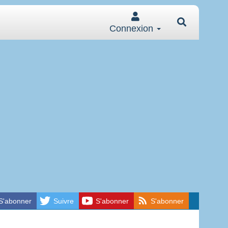
Connexion
S'abonner
Suivre
S'abonner
S'abonner