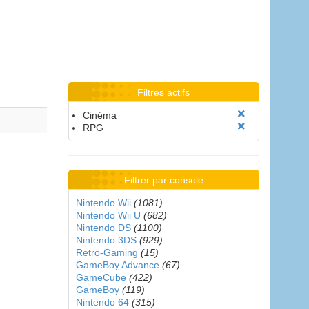
Filtres actifs
Cinéma
RPG
Filtrer par console
Nintendo Wii
(1081)
Nintendo Wii U
(682)
Nintendo DS
(1100)
Nintendo 3DS
(929)
Retro-Gaming
(15)
GameBoy Advance
(67)
GameCube
(422)
GameBoy
(119)
Nintendo 64
(315)