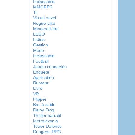
Inclassable
MMORPG
Tir
Visual novel
Rogue-Like
Minecraft-like
LEGO
Indies
Gestion
Mode
Inclassable
Football
Jouets connectés
Enquête
Application
Rumeur
Livre
VR
Flipper
Bac à sable
Rainy Frog
Thriller narratif
Metroidvania
Tower Defense
Dungeon RPG