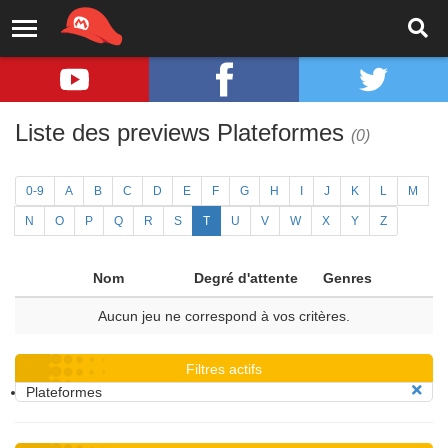
Liste des previews Plateformes
(0)
0-9
A
B
C
D
E
F
G
H
I
J
K
L
M
N
O
P
Q
R
S
T
U
V
W
X
Y
Z
Nom
Degré d'attente
Genres
Aucun jeu ne correspond à vos critères.
Filtres actifs
Plateformes