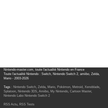
Nintendo-master.com, toute l'actualité Nintendo en France
Toute l'actualité Nintendo : Switch, Nintendo Switch 2, amiibo, Zelda,
Mario - 2003-2026
Tags :
Nintendo Switch
,
Zelda
,
Mario
,
Pokémon
,
Metroid
,
Xenoblade
,
Splatoon
,
Nintendo 3DS
,
Amiibo
,
My Nintendo
,
Cartoon Master
,
Nintendo Labo
Nintendo Switch 2
RSS Actu
,
RSS Tests