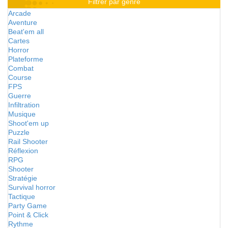
Filtrer par genre
Arcade
Aventure
Beat'em all
Cartes
Horror
Plateforme
Combat
Course
FPS
Guerre
Infiltration
Musique
Shoot'em up
Puzzle
Rail Shooter
Réflexion
RPG
Shooter
Stratégie
Survival horror
Tactique
Party Game
Point & Click
Rythme