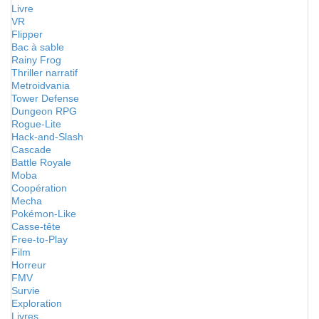
Livre
VR
Flipper
Bac à sable
Rainy Frog
Thriller narratif
Metroidvania
Tower Defense
Dungeon RPG
Rogue-Lite
Hack-and-Slash
Cascade
Battle Royale
Moba
Coopération
Mecha
Pokémon-Like
Casse-tête
Free-to-Play
Film
Horreur
FMV
Survie
Exploration
Livres