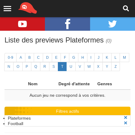
Liste des previews Plateformes
(0)
0-9
A
B
C
D
E
F
G
H
I
J
K
L
M
N
O
P
Q
R
S
T
U
V
W
X
Y
Z
Nom
Degré d'attente
Genres
Aucun jeu ne correspond à vos critères.
Filtres actifs
Plateformes
Football