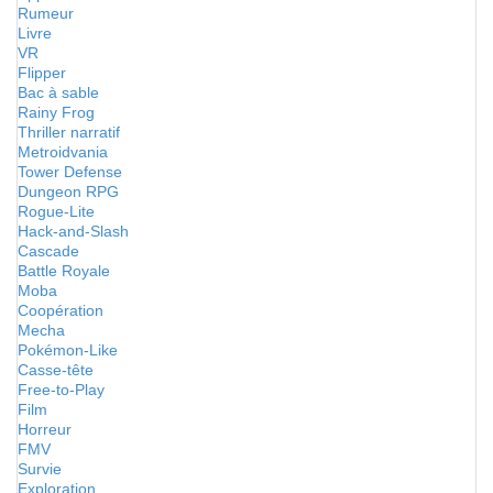
Rumeur
Livre
VR
Flipper
Bac à sable
Rainy Frog
Thriller narratif
Metroidvania
Tower Defense
Dungeon RPG
Rogue-Lite
Hack-and-Slash
Cascade
Battle Royale
Moba
Coopération
Mecha
Pokémon-Like
Casse-tête
Free-to-Play
Film
Horreur
FMV
Survie
Exploration