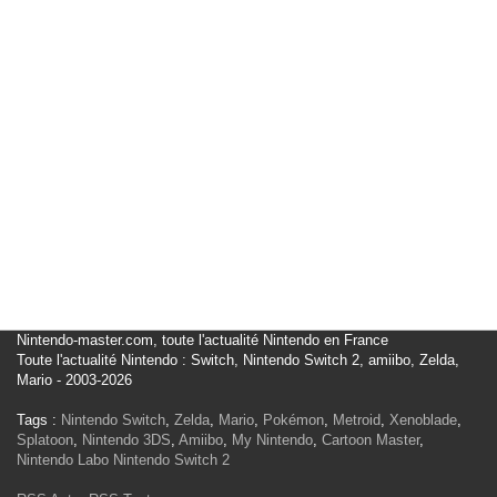
Nintendo-master.com, toute l'actualité Nintendo en France
Toute l'actualité Nintendo : Switch, Nintendo Switch 2, amiibo, Zelda,
Mario - 2003-2026
Tags :
Nintendo Switch
,
Zelda
,
Mario
,
Pokémon
,
Metroid
,
Xenoblade
,
Splatoon
,
Nintendo 3DS
,
Amiibo
,
My Nintendo
,
Cartoon Master
,
Nintendo Labo
Nintendo Switch 2