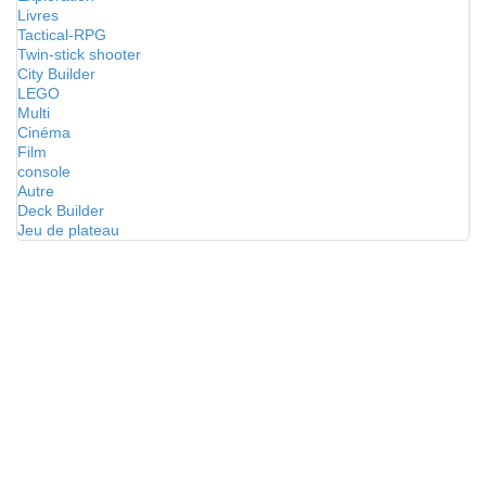
Livres
Tactical-RPG
Twin-stick shooter
City Builder
LEGO
Multi
Cinéma
Film
console
Autre
Deck Builder
Jeu de plateau