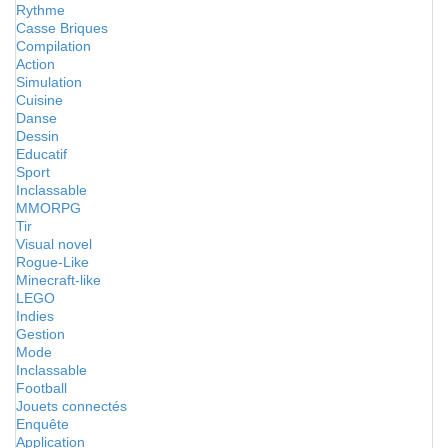
Rythme
Casse Briques
Compilation
Action
Simulation
Cuisine
Danse
Dessin
Educatif
Sport
Inclassable
MMORPG
Tir
Visual novel
Rogue-Like
Minecraft-like
LEGO
Indies
Gestion
Mode
Inclassable
Football
Jouets connectés
Enquête
Application