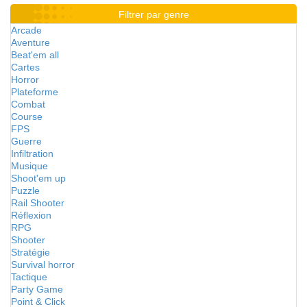
Filtrer par genre
Arcade
Aventure
Beat'em all
Cartes
Horror
Plateforme
Combat
Course
FPS
Guerre
Infiltration
Musique
Shoot'em up
Puzzle
Rail Shooter
Réflexion
RPG
Shooter
Stratégie
Survival horror
Tactique
Party Game
Point & Click