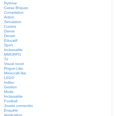
Rythme
Casse Briques
Compilation
Action
Simulation
Cuisine
Danse
Dessin
Educatif
Sport
Inclassable
MMORPG
Tir
Visual novel
Rogue-Like
Minecraft-like
LEGO
Indies
Gestion
Mode
Inclassable
Football
Jouets connectés
Enquête
Application