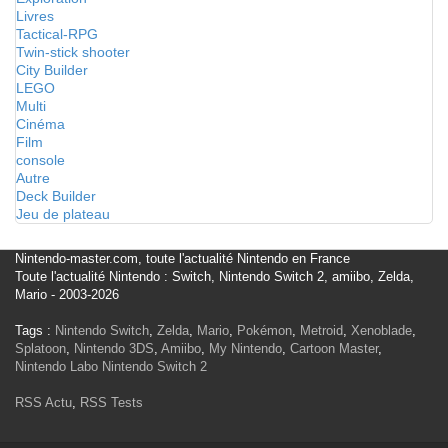
Livres
Tactical-RPG
Twin-stick shooter
City Builder
LEGO
Multi
Cinéma
Film
console
Autre
Deck Builder
Jeu de plateau
Nintendo-master.com, toute l'actualité Nintendo en France
Toute l'actualité Nintendo : Switch, Nintendo Switch 2, amiibo, Zelda,
Mario - 2003-2026
Tags :
Nintendo Switch
,
Zelda
,
Mario
,
Pokémon
,
Metroid
,
Xenoblade
,
Splatoon
,
Nintendo 3DS
,
Amiibo
,
My Nintendo
,
Cartoon Master
,
Nintendo Labo
Nintendo Switch 2
RSS Actu
,
RSS Tests