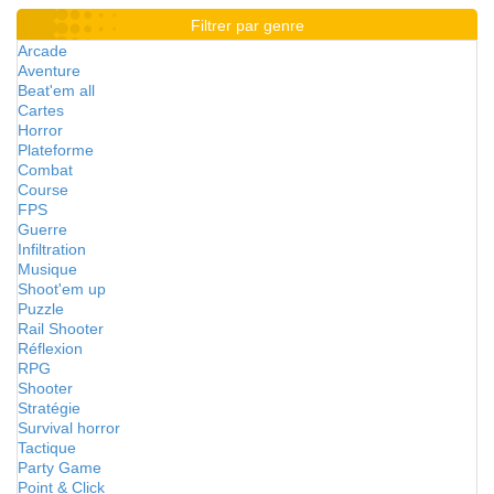
Filtrer par genre
Arcade
Aventure
Beat'em all
Cartes
Horror
Plateforme
Combat
Course
FPS
Guerre
Infiltration
Musique
Shoot'em up
Puzzle
Rail Shooter
Réflexion
RPG
Shooter
Stratégie
Survival horror
Tactique
Party Game
Point & Click