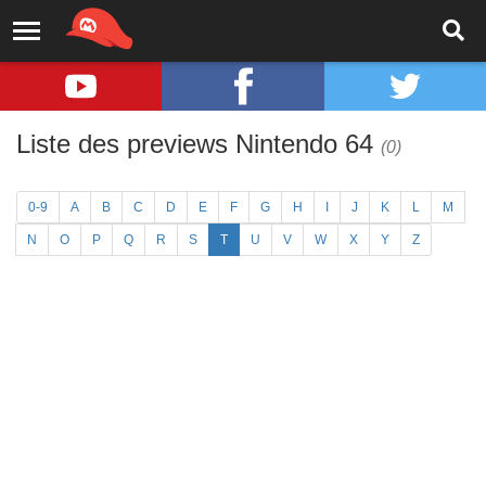
Liste des previews Nintendo 64
(0)
0-9
A
B
C
D
E
F
G
H
I
J
K
L
M
N
O
P
Q
R
S
T
U
V
W
X
Y
Z