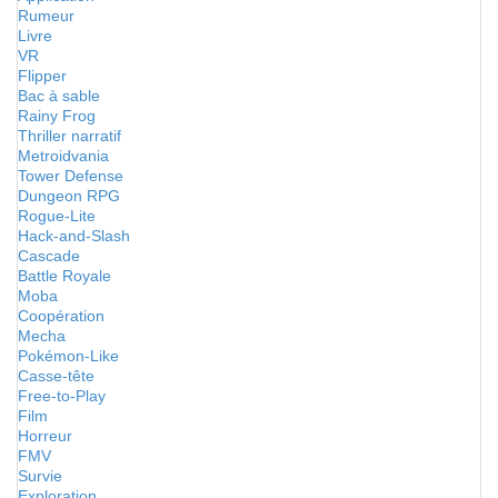
Rumeur
Livre
VR
Flipper
Bac à sable
Rainy Frog
Thriller narratif
Metroidvania
Tower Defense
Dungeon RPG
Rogue-Lite
Hack-and-Slash
Cascade
Battle Royale
Moba
Coopération
Mecha
Pokémon-Like
Casse-tête
Free-to-Play
Film
Horreur
FMV
Survie
Exploration