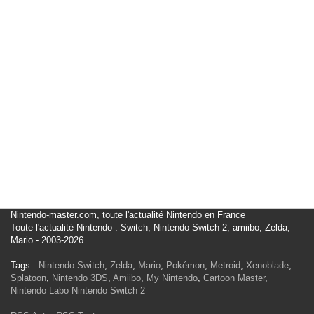
Nintendo-master.com, toute l'actualité Nintendo en France
Toute l'actualité Nintendo : Switch, Nintendo Switch 2, amiibo, Zelda,
Mario - 2003-2026
Tags :
Nintendo Switch
,
Zelda
,
Mario
,
Pokémon
,
Metroid
,
Xenoblade
,
Splatoon
,
Nintendo 3DS
,
Amiibo
,
My Nintendo
,
Cartoon Master
,
Nintendo Labo
Nintendo Switch 2