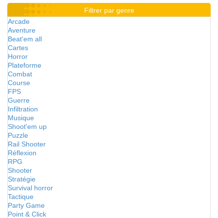
Filtrer par genre
Arcade
Aventure
Beat'em all
Cartes
Horror
Plateforme
Combat
Course
FPS
Guerre
Infiltration
Musique
Shoot'em up
Puzzle
Rail Shooter
Réflexion
RPG
Shooter
Stratégie
Survival horror
Tactique
Party Game
Point & Click