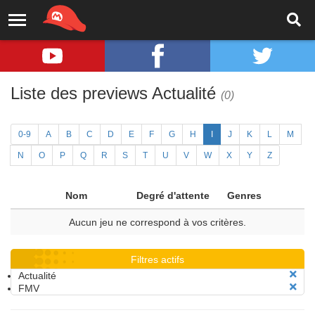
Liste des previews Actualité
(0)
0-9
A
B
C
D
E
F
G
H
I
J
K
L
M
N
O
P
Q
R
S
T
U
V
W
X
Y
Z
Nom
Degré d'attente
Genres
Aucun jeu ne correspond à vos critères.
Filtres actifs
Actualité
FMV