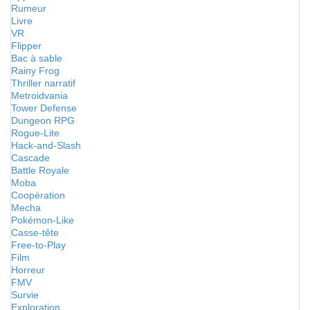
Rumeur
Livre
VR
Flipper
Bac à sable
Rainy Frog
Thriller narratif
Metroidvania
Tower Defense
Dungeon RPG
Rogue-Lite
Hack-and-Slash
Cascade
Battle Royale
Moba
Coopération
Mecha
Pokémon-Like
Casse-tête
Free-to-Play
Film
Horreur
FMV
Survie
Exploration