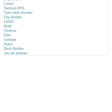
Livres
Tactical-RPG
Twin-stick shooter
City Builder
LEGO
Multi
Cinéma
Film
console
Autre
Deck Builder
Jeu de plateau