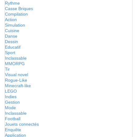
Rythme
Casse Briques
Compilation
Action
Simulation
Cuisine
Danse
Dessin
Educatif
Sport
Inclassable
MMORPG
Tir
Visual novel
Rogue-Like
Minecraft-like
LEGO
Indies
Gestion
Mode
Inclassable
Football
Jouets connectés
Enquête
Application