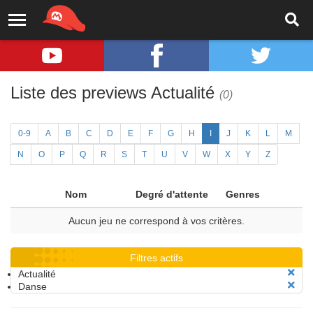
Liste des previews Actualité
(0)
0-9
A
B
C
D
E
F
G
H
I
J
K
L
M
N
O
P
Q
R
S
T
U
V
W
X
Y
Z
Nom
Degré d'attente
Genres
Aucun jeu ne correspond à vos critères.
Filtres actifs
Actualité
Danse