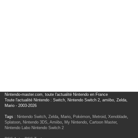
Nintendo-master.com, toute l'actualité Nintendo en France
Toute l'actualité Nintendo : Switch, Nintendo Switch 2, amiibo, Zelda,
Mario - 2003-2026
Tags :
Nintendo Switch
,
Zelda
,
Mario
,
Pokémon
,
Metroid
,
Xenoblade
,
Splatoon
,
Nintendo 3DS
,
Amiibo
,
My Nintendo
,
Cartoon Master
,
Nintendo Labo
Nintendo Switch 2