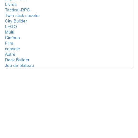
Livres
Tactical-RPG
Twin-stick shooter
City Builder
LEGO
Multi
Cinéma
Film
console
Autre
Deck Builder
Jeu de plateau