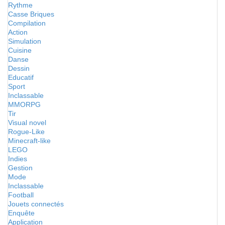
Rythme
Casse Briques
Compilation
Action
Simulation
Cuisine
Danse
Dessin
Educatif
Sport
Inclassable
MMORPG
Tir
Visual novel
Rogue-Like
Minecraft-like
LEGO
Indies
Gestion
Mode
Inclassable
Football
Jouets connectés
Enquête
Application