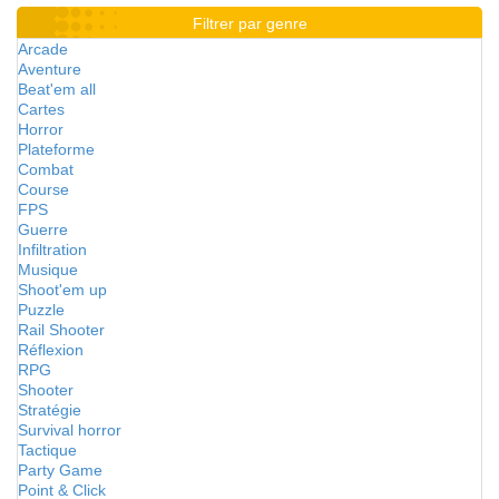
Filtrer par genre
Arcade
Aventure
Beat'em all
Cartes
Horror
Plateforme
Combat
Course
FPS
Guerre
Infiltration
Musique
Shoot'em up
Puzzle
Rail Shooter
Réflexion
RPG
Shooter
Stratégie
Survival horror
Tactique
Party Game
Point & Click