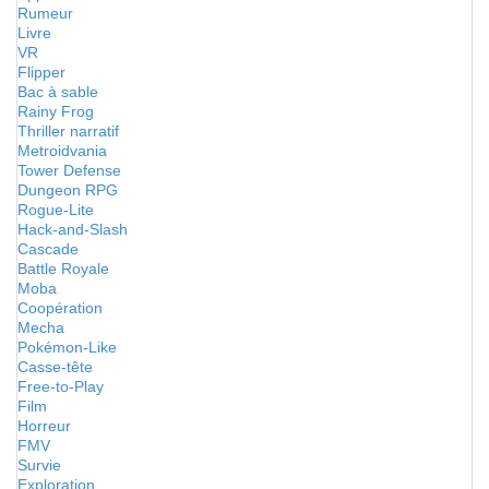
Rumeur
Livre
VR
Flipper
Bac à sable
Rainy Frog
Thriller narratif
Metroidvania
Tower Defense
Dungeon RPG
Rogue-Lite
Hack-and-Slash
Cascade
Battle Royale
Moba
Coopération
Mecha
Pokémon-Like
Casse-tête
Free-to-Play
Film
Horreur
FMV
Survie
Exploration