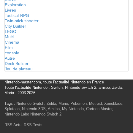
Exploration
Livres
Tactical-RPG
Twin-stick shooter
City Builder
LEGO
Multi
Cinéma
Film
console
Autre
Deck Builder
Jeu de plateau
Nintendo-master.com, toute l'actualité Nintendo en France
Toute l'actualité Nintendo : Switch, Nintendo Switch 2, amiibo, Zelda,
Mario - 2003-2026
Tags :
Nintendo Switch
,
Zelda
,
Mario
,
Pokémon
,
Metroid
,
Xenoblade
,
Splatoon
,
Nintendo 3DS
,
Amiibo
,
My Nintendo
,
Cartoon Master
,
Nintendo Labo
Nintendo Switch 2
RSS Actu
,
RSS Tests