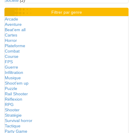
Société
(2)
Filtrer par genre
Arcade
Aventure
Beat'em all
Cartes
Horror
Plateforme
Combat
Course
FPS
Guerre
Infiltration
Musique
Shoot'em up
Puzzle
Rail Shooter
Réflexion
RPG
Shooter
Stratégie
Survival horror
Tactique
Party Game