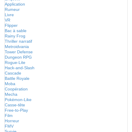
Application
Rumeur
Livre
VR
Flipper
Bac à sable
Rainy Frog
Thriller narratif
Metroidvania
Tower Defense
Dungeon RPG
Rogue-Lite
Hack-and-Slash
Cascade
Battle Royale
Moba
Coopération
Mecha
Pokémon-Like
Casse-tête
Free-to-Play
Film
Horreur
FMV
Survie