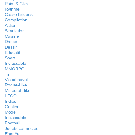
Point & Click
Rythme
Casse Briques
Compilation
Action
Simulation
Cuisine
Danse
Dessin
Educatif
Sport
Inclassable
MMORPG
Tir
Visual novel
Rogue-Like
Minecraft-like
LEGO
Indies
Gestion
Mode
Inclassable
Football
Jouets connectés
Enquête