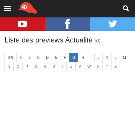
Liste des previews Actualité
(0)
0-9
A
B
C
D
E
F
G
H
I
J
K
L
M
N
O
P
Q
R
S
T
U
V
W
X
Y
Z