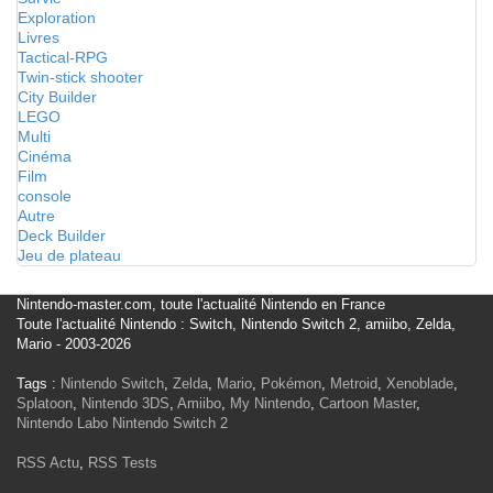
Exploration
Livres
Tactical-RPG
Twin-stick shooter
City Builder
LEGO
Multi
Cinéma
Film
console
Autre
Deck Builder
Jeu de plateau
Nintendo-master.com, toute l'actualité Nintendo en France
Toute l'actualité Nintendo : Switch, Nintendo Switch 2, amiibo, Zelda,
Mario - 2003-2026
Tags :
Nintendo Switch
,
Zelda
,
Mario
,
Pokémon
,
Metroid
,
Xenoblade
,
Splatoon
,
Nintendo 3DS
,
Amiibo
,
My Nintendo
,
Cartoon Master
,
Nintendo Labo
Nintendo Switch 2
RSS Actu
,
RSS Tests