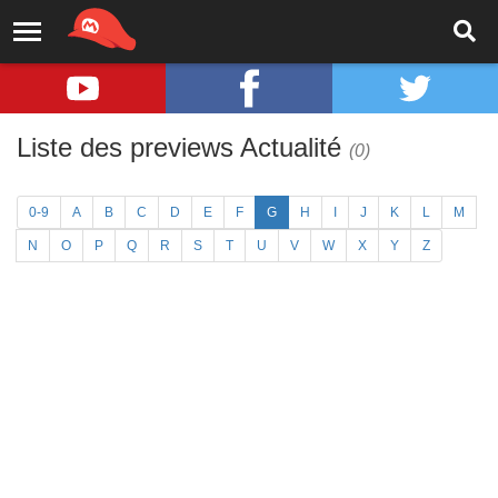
Liste des previews Actualité
(0)
0-9
A
B
C
D
E
F
G
H
I
J
K
L
M
N
O
P
Q
R
S
T
U
V
W
X
Y
Z