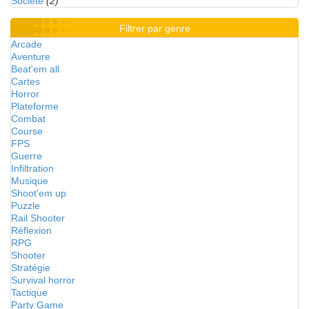
Société
(2)
Filtrer par genre
Arcade
Aventure
Beat'em all
Cartes
Horror
Plateforme
Combat
Course
FPS
Guerre
Infiltration
Musique
Shoot'em up
Puzzle
Rail Shooter
Réflexion
RPG
Shooter
Stratégie
Survival horror
Tactique
Party Game