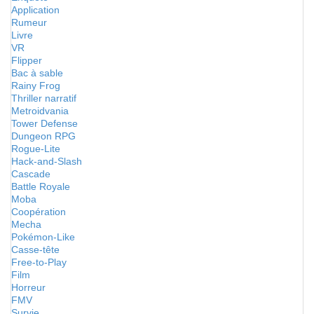
Application
Rumeur
Livre
VR
Flipper
Bac à sable
Rainy Frog
Thriller narratif
Metroidvania
Tower Defense
Dungeon RPG
Rogue-Lite
Hack-and-Slash
Cascade
Battle Royale
Moba
Coopération
Mecha
Pokémon-Like
Casse-tête
Free-to-Play
Film
Horreur
FMV
Survie