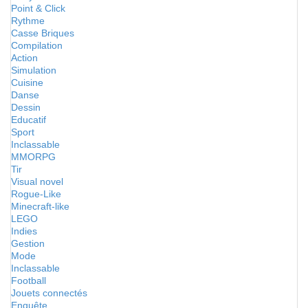
Point & Click
Rythme
Casse Briques
Compilation
Action
Simulation
Cuisine
Danse
Dessin
Educatif
Sport
Inclassable
MMORPG
Tir
Visual novel
Rogue-Like
Minecraft-like
LEGO
Indies
Gestion
Mode
Inclassable
Football
Jouets connectés
Enquête