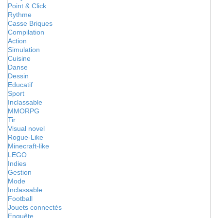
Point & Click
Rythme
Casse Briques
Compilation
Action
Simulation
Cuisine
Danse
Dessin
Educatif
Sport
Inclassable
MMORPG
Tir
Visual novel
Rogue-Like
Minecraft-like
LEGO
Indies
Gestion
Mode
Inclassable
Football
Jouets connectés
Enquête