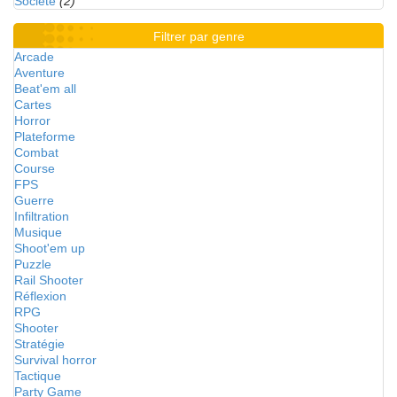
Société
(2)
Filtrer par genre
Arcade
Aventure
Beat'em all
Cartes
Horror
Plateforme
Combat
Course
FPS
Guerre
Infiltration
Musique
Shoot'em up
Puzzle
Rail Shooter
Réflexion
RPG
Shooter
Stratégie
Survival horror
Tactique
Party Game