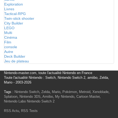
Exploration
Livres
Tactical-RPG
Twin-stick shooter
City Builder
LEGO
Multi
Cinéma
Film
console
Autre
Deck Builder
Jeu de plateau
Nintendo-master.com, toute l'actualité Nintendo en France
Toute l'actualité Nintendo : Switch, Nintendo Switch 2, amiibo, Zelda,
Mario - 2003-2026
Tags :
Nintendo Switch
,
Zelda
,
Mario
,
Pokémon
,
Metroid
,
Xenoblade
,
Splatoon
,
Nintendo 3DS
,
Amiibo
,
My Nintendo
,
Cartoon Master
,
Nintendo Labo
Nintendo Switch 2
RSS Actu
,
RSS Tests