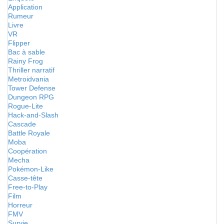
Application
Rumeur
Livre
VR
Flipper
Bac à sable
Rainy Frog
Thriller narratif
Metroidvania
Tower Defense
Dungeon RPG
Rogue-Lite
Hack-and-Slash
Cascade
Battle Royale
Moba
Coopération
Mecha
Pokémon-Like
Casse-tête
Free-to-Play
Film
Horreur
FMV
Survie