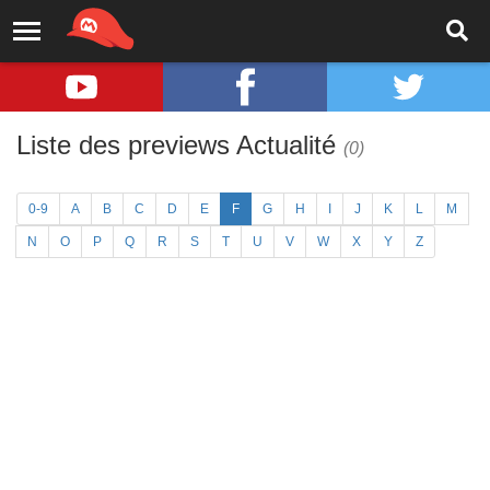
Liste des previews Actualité
(0)
0-9
A
B
C
D
E
F
G
H
I
J
K
L
M
N
O
P
Q
R
S
T
U
V
W
X
Y
Z