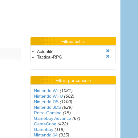
Filtres actifs
Actualité
Tactical-RPG
Filtrer par console
Nintendo Wii
(1081)
Nintendo Wii U
(682)
Nintendo DS
(1100)
Nintendo 3DS
(929)
Retro-Gaming
(15)
GameBoy Advance
(67)
GameCube
(422)
GameBoy
(119)
Nintendo 64
(315)