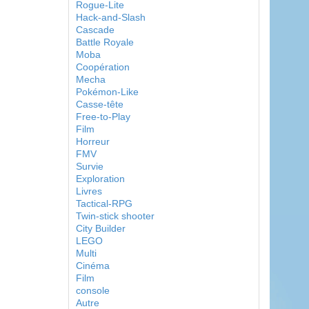
Rogue-Lite
Hack-and-Slash
Cascade
Battle Royale
Moba
Coopération
Mecha
Pokémon-Like
Casse-tête
Free-to-Play
Film
Horreur
FMV
Survie
Exploration
Livres
Tactical-RPG
Twin-stick shooter
City Builder
LEGO
Multi
Cinéma
Film
console
Autre