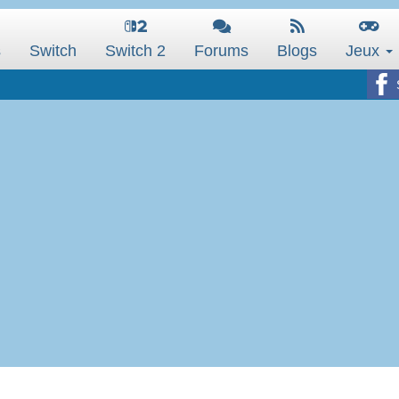
s
Switch
Switch 2
Forums
Blogs
Jeux