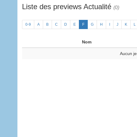
Liste des previews Actualité
(0)
0-9
A
B
C
D
E
F
G
H
I
J
K
L
Nom
Aucun je