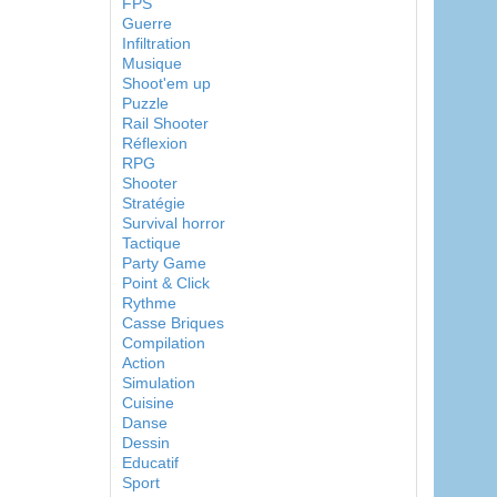
FPS
Guerre
Infiltration
Musique
Shoot'em up
Puzzle
Rail Shooter
Réflexion
RPG
Shooter
Stratégie
Survival horror
Tactique
Party Game
Point & Click
Rythme
Casse Briques
Compilation
Action
Simulation
Cuisine
Danse
Dessin
Educatif
Sport