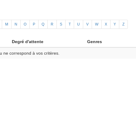
M
N
O
P
Q
R
S
T
U
V
W
X
Y
Z
Degré d'attente
Genres
u ne correspond à vos critères.