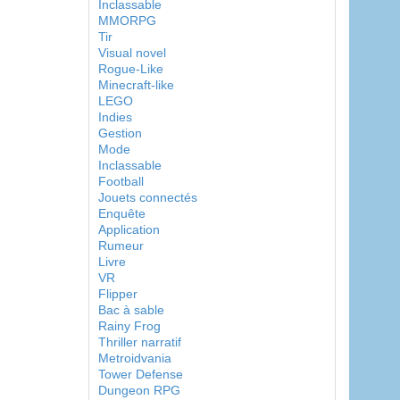
Inclassable
MMORPG
Tir
Visual novel
Rogue-Like
Minecraft-like
LEGO
Indies
Gestion
Mode
Inclassable
Football
Jouets connectés
Enquête
Application
Rumeur
Livre
VR
Flipper
Bac à sable
Rainy Frog
Thriller narratif
Metroidvania
Tower Defense
Dungeon RPG