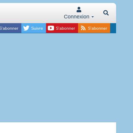
Connexion
S'abonner
Suivre
S'abonner
S'abonner