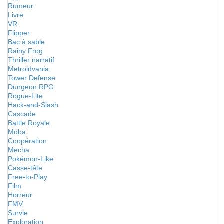
Rumeur
Livre
VR
Flipper
Bac à sable
Rainy Frog
Thriller narratif
Metroidvania
Tower Defense
Dungeon RPG
Rogue-Lite
Hack-and-Slash
Cascade
Battle Royale
Moba
Coopération
Mecha
Pokémon-Like
Casse-tête
Free-to-Play
Film
Horreur
FMV
Survie
Exploration