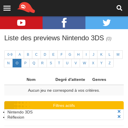
Liste des previews Nintendo 3DS
(0)
0-9
A
B
C
D
E
F
G
H
I
J
K
L
M
N
O
P
Q
R
S
T
U
V
W
X
Y
Z
Nom
Degré d'attente
Genres
Aucun jeu ne correspond à vos critères.
Filtres actifs
Nintendo 3DS
Réflexion