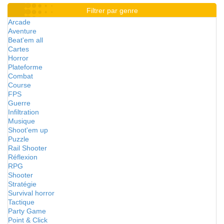
Filtrer par genre
Arcade
Aventure
Beat'em all
Cartes
Horror
Plateforme
Combat
Course
FPS
Guerre
Infiltration
Musique
Shoot'em up
Puzzle
Rail Shooter
Réflexion
RPG
Shooter
Stratégie
Survival horror
Tactique
Party Game
Point & Click