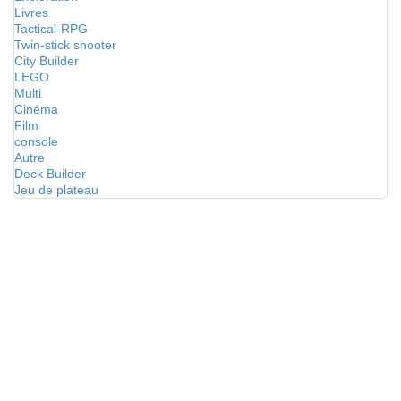
Livres
Tactical-RPG
Twin-stick shooter
City Builder
LEGO
Multi
Cinéma
Film
console
Autre
Deck Builder
Jeu de plateau