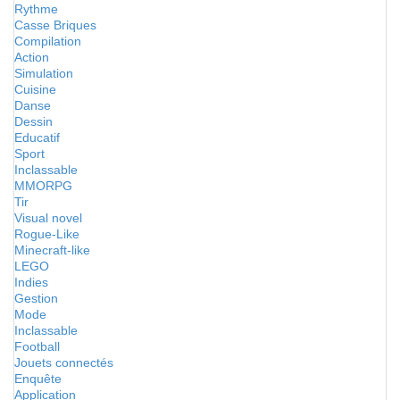
Rythme
Casse Briques
Compilation
Action
Simulation
Cuisine
Danse
Dessin
Educatif
Sport
Inclassable
MMORPG
Tir
Visual novel
Rogue-Like
Minecraft-like
LEGO
Indies
Gestion
Mode
Inclassable
Football
Jouets connectés
Enquête
Application