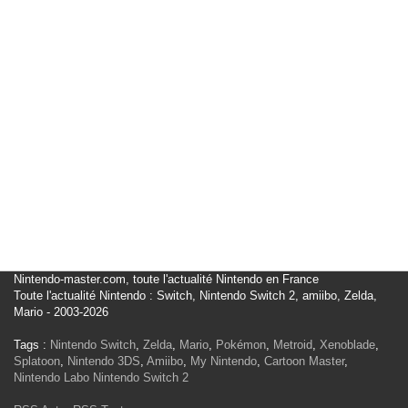
Nintendo-master.com, toute l'actualité Nintendo en France
Toute l'actualité Nintendo : Switch, Nintendo Switch 2, amiibo, Zelda,
Mario - 2003-2026
Tags :
Nintendo Switch
,
Zelda
,
Mario
,
Pokémon
,
Metroid
,
Xenoblade
,
Splatoon
,
Nintendo 3DS
,
Amiibo
,
My Nintendo
,
Cartoon Master
,
Nintendo Labo
Nintendo Switch 2