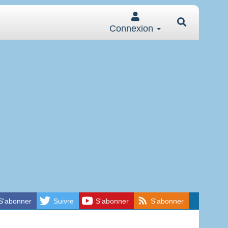
Connexion
S'abonner
Suivre
S'abonner
S'abonner