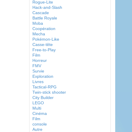
Rogue-Lite
Hack-and-Slash
Cascade
Battle Royale
Moba
Coopération
Mecha
Pokémon-Like
Casse-tête
Free-to-Play
Film
Horreur
FMV
Survie
Exploration
Livres
Tactical-RPG
Twin-stick shooter
City Builder
LEGO
Multi
Cinéma
Film
console
Autre