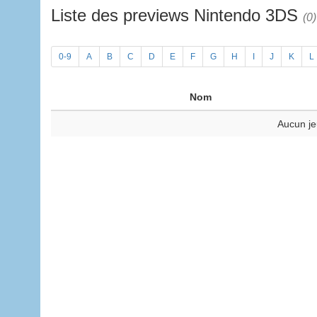
Liste des previews Nintendo 3DS
(0)
0-9
A
B
C
D
E
F
G
H
I
J
K
L
Nom
Aucun je