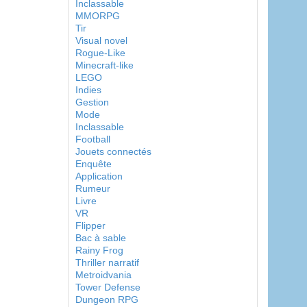
Inclassable
MMORPG
Tir
Visual novel
Rogue-Like
Minecraft-like
LEGO
Indies
Gestion
Mode
Inclassable
Football
Jouets connectés
Enquête
Application
Rumeur
Livre
VR
Flipper
Bac à sable
Rainy Frog
Thriller narratif
Metroidvania
Tower Defense
Dungeon RPG