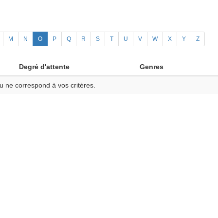
M
N
O
P
Q
R
S
T
U
V
W
X
Y
Z
Degré d'attente
Genres
u ne correspond à vos critères.