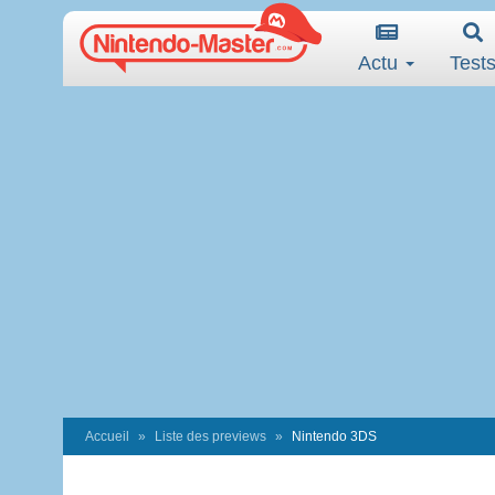
Actu
Test
Accueil
Liste des previews
Nintendo 3DS