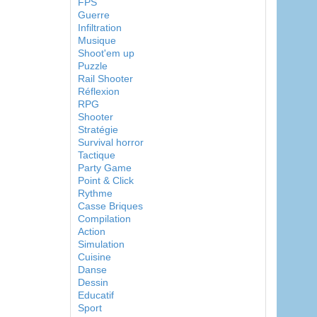
FPS
Guerre
Infiltration
Musique
Shoot'em up
Puzzle
Rail Shooter
Réflexion
RPG
Shooter
Stratégie
Survival horror
Tactique
Party Game
Point & Click
Rythme
Casse Briques
Compilation
Action
Simulation
Cuisine
Danse
Dessin
Educatif
Sport