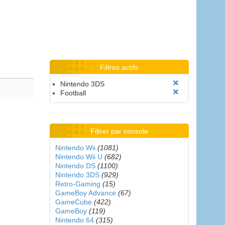
Filtres actifs
Nintendo 3DS
Football
Filtrer par console
Nintendo Wii
(1081)
Nintendo Wii U
(682)
Nintendo DS
(1100)
Nintendo 3DS
(929)
Retro-Gaming
(15)
GameBoy Advance
(67)
GameCube
(422)
GameBoy
(119)
Nintendo 64
(315)