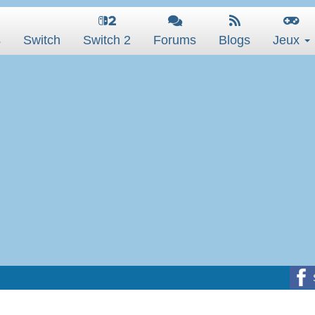
s
Switch
Switch 2
Forums
Blogs
Jeux