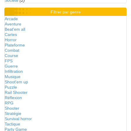
Société
(2)
Filtrer par genre
Arcade
Aventure
Beat'em all
Cartes
Horror
Plateforme
Combat
Course
FPS
Guerre
Infiltration
Musique
Shoot'em up
Puzzle
Rail Shooter
Réflexion
RPG
Shooter
Stratégie
Survival horror
Tactique
Party Game