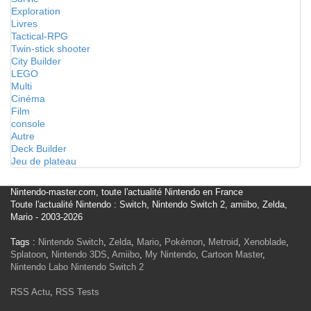
Exploration
Livres
Tactical-RPG
Twin-stick shooter
City Builder
LEGO
Multi
Cinéma
Film
console
Autre
Deck Builder
Jeu de plateau
Nintendo-master.com, toute l'actualité Nintendo en France
Toute l'actualité Nintendo : Switch, Nintendo Switch 2, amiibo, Zelda,
Mario - 2003-2026
Tags :
Nintendo Switch
,
Zelda
,
Mario
,
Pokémon
,
Metroid
,
Xenoblade
,
Splatoon
,
Nintendo 3DS
,
Amiibo
,
My Nintendo
,
Cartoon Master
,
Nintendo Labo
Nintendo Switch 2
RSS Actu
,
RSS Tests