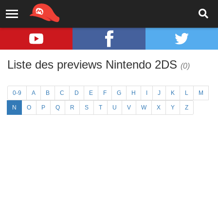
Liste des previews Nintendo 2DS
(0)
0-9
A
B
C
D
E
F
G
H
I
J
K
L
M
N
O
P
Q
R
S
T
U
V
W
X
Y
Z