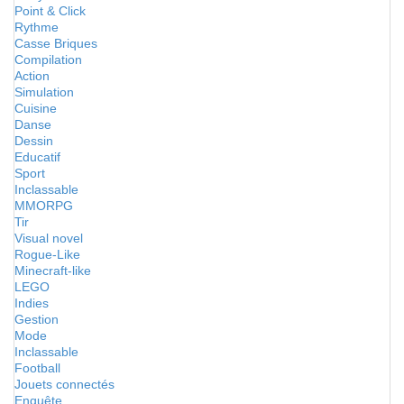
Point & Click
Rythme
Casse Briques
Compilation
Action
Simulation
Cuisine
Danse
Dessin
Educatif
Sport
Inclassable
MMORPG
Tir
Visual novel
Rogue-Like
Minecraft-like
LEGO
Indies
Gestion
Mode
Inclassable
Football
Jouets connectés
Enquête