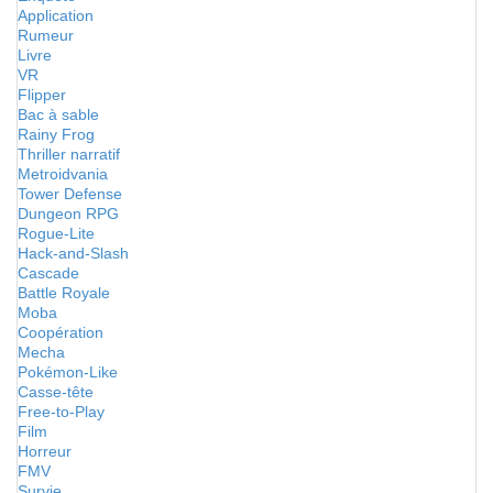
Application
Rumeur
Livre
VR
Flipper
Bac à sable
Rainy Frog
Thriller narratif
Metroidvania
Tower Defense
Dungeon RPG
Rogue-Lite
Hack-and-Slash
Cascade
Battle Royale
Moba
Coopération
Mecha
Pokémon-Like
Casse-tête
Free-to-Play
Film
Horreur
FMV
Survie