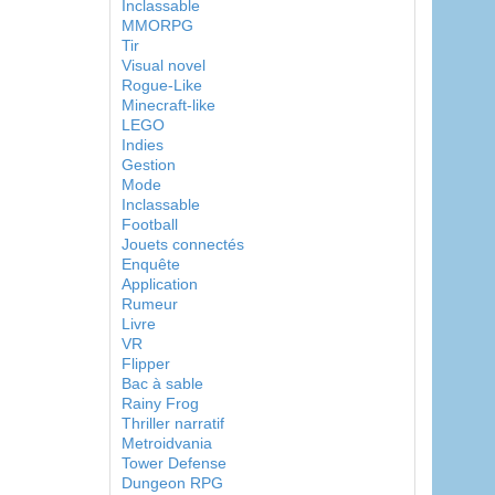
Inclassable
MMORPG
Tir
Visual novel
Rogue-Like
Minecraft-like
LEGO
Indies
Gestion
Mode
Inclassable
Football
Jouets connectés
Enquête
Application
Rumeur
Livre
VR
Flipper
Bac à sable
Rainy Frog
Thriller narratif
Metroidvania
Tower Defense
Dungeon RPG