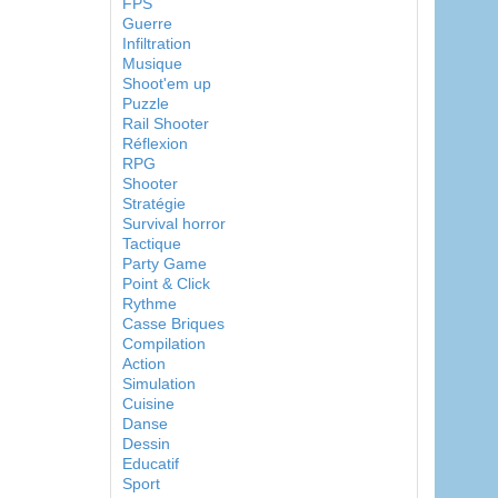
FPS
Guerre
Infiltration
Musique
Shoot'em up
Puzzle
Rail Shooter
Réflexion
RPG
Shooter
Stratégie
Survival horror
Tactique
Party Game
Point & Click
Rythme
Casse Briques
Compilation
Action
Simulation
Cuisine
Danse
Dessin
Educatif
Sport