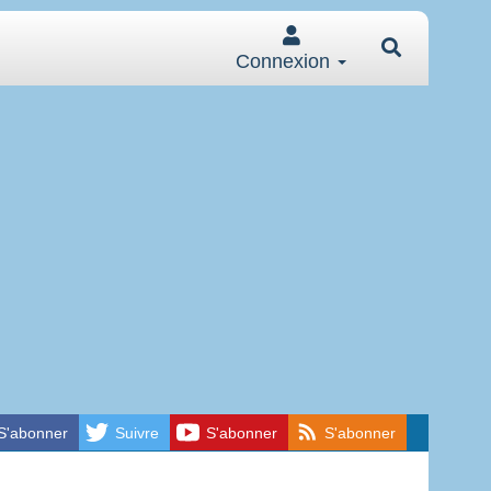
Connexion
S'abonner
Suivre
S'abonner
S'abonner