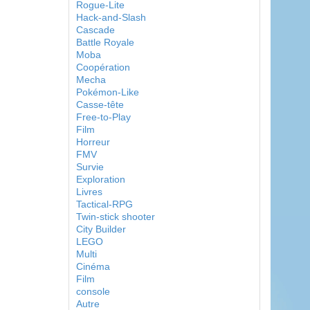
Rogue-Lite
Hack-and-Slash
Cascade
Battle Royale
Moba
Coopération
Mecha
Pokémon-Like
Casse-tête
Free-to-Play
Film
Horreur
FMV
Survie
Exploration
Livres
Tactical-RPG
Twin-stick shooter
City Builder
LEGO
Multi
Cinéma
Film
console
Autre