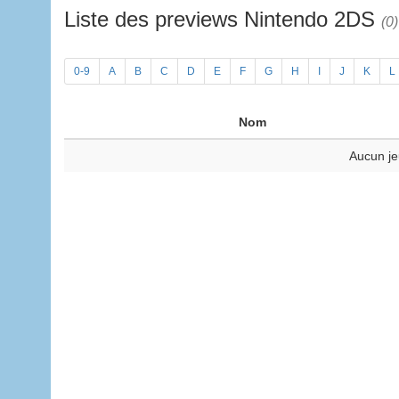
Liste des previews Nintendo 2DS
(0)
0-9
A
B
C
D
E
F
G
H
I
J
K
L
Nom
Aucun je