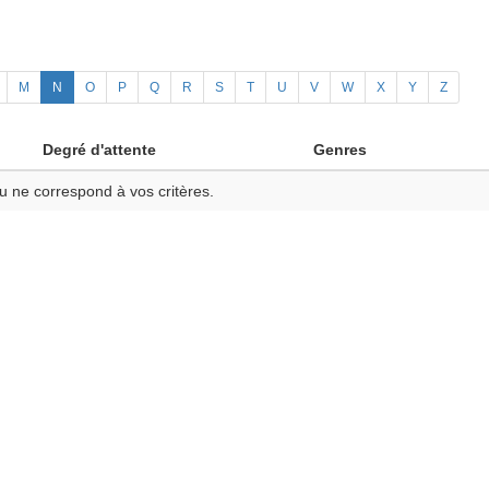
M
N
O
P
Q
R
S
T
U
V
W
X
Y
Z
Degré d'attente
Genres
u ne correspond à vos critères.