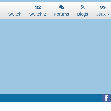
s
Switch
Switch 2
Forums
Blogs
Jeux