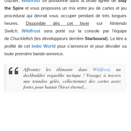
Gaziter
,
Wildfrost
se positionne dans la droite lignée de
Slay
the Spire
et vous proposera un mix entre jeu de cartes et jeu
procédural qui devrait vous occuper pendant de très longues
heures.
Disponible dès cet hiver
sur
Nintendo
Switch
,
Wildfrost
sera porté sur
la console par l'équipe
de
Chucklefish
(les développeurs derrière
Starbound
). Le titre a
profité de cet
Indie World
pour s'annoncer et pour dévoiler sa
toute première bande-annonce.
Affrontez les éléments dans
Wildfrost
, un
deckbuilder roguelike tactique ! Voyagez à travers
une toundra gelée, collectionnez des cartes assez
fortes pour bannir l'hiver éternel...