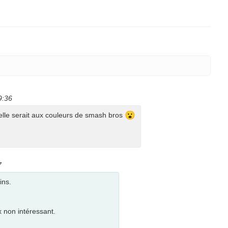
9:36
😮
elle serait aux couleurs de smash bros
7
ins.
 non intéressant.