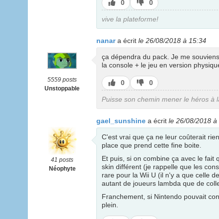
J’aime
J’aime
0
0
pas
vive la plateforme!
nanar
a écrit
le 26/08/2018 à 15:34
ça dépendra du pack. Je me souvien
la console + le jeu en version physique
5559 posts
J’aime
J’aime
0
0
Unstoppable
pas
Puisse son chemin mener le héros à la
gael_sunshine
a écrit
le 26/08/2018 à
C'est vrai que ça ne leur coûterait r
place que prend cette fine boite.
Et puis, si on combine ça avec le fait 
41 posts
skin différent (je rappelle que les co
Néophyte
rare pour la Wii U (il n'y a que celle 
autant de joueurs lambda que de coll
Franchement, si Nintendo pouvait confir
plein.