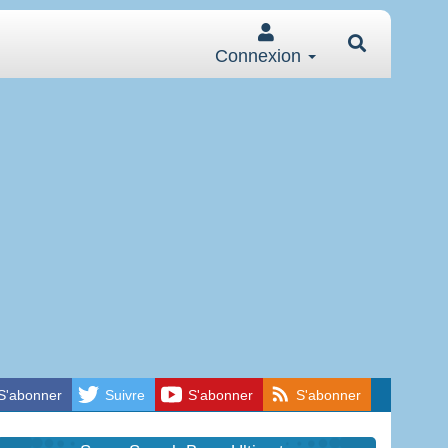
Connexion
S'abonner
Suivre
S'abonner
S'abonner