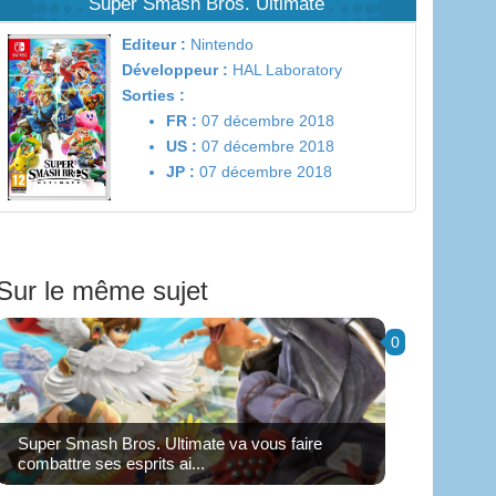
Super Smash Bros. Ultimate
Editeur :
Nintendo
Développeur :
HAL Laboratory
Sorties :
FR :
07 décembre 2018
US :
07 décembre 2018
JP :
07 décembre 2018
Sur le même sujet
0
Super Smash Bros. Ultimate va vous faire
combattre ses esprits ai...