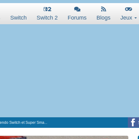
s
Switch
Switch 2
Forums
Blogs
Jeux
tendo Switch et Super Sma...