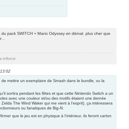
s du pack SWITCH + Mario Odyssey en démat. plus cher que
...
 triforce
 13:02
ien de mettre un exemplaire de Smash dans le bundle, vu la
qu'il sortira pendant les fêtes et que cette Nintendo Switch a un
nsoles avec une couleur et/ou des motifs étaient une denrée
de Zelda The Wind Waker qui me vient à l'esprit), ça intéressera
ectionneurs ou fanatiques de Big-N.
mer que le jeu est en physique à l'intérieur, ils feront carton