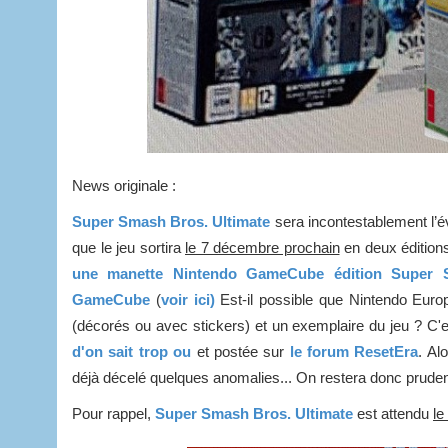
News originale :
Super Smash Bros. Ultimate
sera incontestablement l’é
que le jeu sortira
le 7 décembre prochain
en deux édition
une manette Nintendo GameCube édition Super S
GameCube
(
voir ici)
Est-il possible que Nintendo Euro
(décorés ou avec stickers) et un exemplaire du jeu ? C'e
d'on sait trop ou
et postée sur
le forum ResetEra
. Al
déjà décelé quelques anomalies... On restera donc pruden
Pour rappel,
Super Smash Bros. Ultimate
est attendu
le