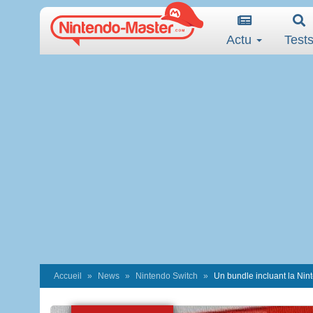
Actu
Test
Accueil
News
Nintendo Switch
Un bundle incluant la Nin