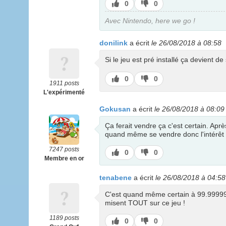
J’aime
J’aime
0
0
pas
Avec Nintendo, here we go !
donilink
a écrit
le 26/08/2018 à 08:58
Si le jeu est pré installé ça devient de
J’aime
J’aime
0
0
1911 posts
pas
L'expérimenté
Gokusan
a écrit
le 26/08/2018 à 08:09
Ça ferait vendre ça c'est certain. Ap
quand même se vendre donc l'intérêt d
7247 posts
J’aime
J’aime
0
0
Membre en or
pas
tenabene
a écrit
le 26/08/2018 à 04:58
C'est quand même certain à 99.99999% q
misent TOUT sur ce jeu !
1189 posts
J’aime
J’aime
0
0