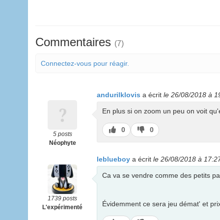
Commentaires
(7)
Connectez-vous pour réagir.
andurilklovis
a écrit
le 26/08/2018 à 1
En plus si on zoom un peu on voit qu'
J’aime
J’aime
0
0
5 posts
pas
Néophyte
leblueboy
a écrit
le 26/08/2018 à 17:2
Ca va se vendre comme des petits pa
1739 posts
Évidemment ce sera jeu démat' et prix
L'expérimenté