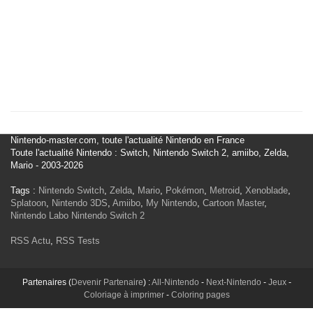
Nintendo-master.com, toute l'actualité Nintendo en France
Toute l'actualité Nintendo : Switch, Nintendo Switch 2, amiibo, Zelda,
Mario - 2003-2026
Tags :
Nintendo Switch
,
Zelda
,
Mario
,
Pokémon
,
Metroid
,
Xenoblade
,
Splatoon
,
Nintendo 3DS
,
Amiibo
,
My Nintendo
,
Cartoon Master
,
Nintendo Labo
Nintendo Switch 2
RSS Actu
,
RSS Tests
Partenaires (
Devenir Partenaire
) :
All-Nintendo
-
Next-Nintendo
-
Jeux
-
Coloriage à imprimer
-
Coloring pages