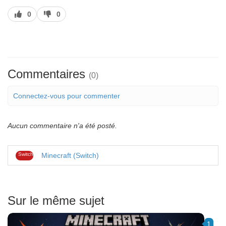
J’aime
J’aime
0
0
pas
Commentaires
(0)
Connectez-vous pour commenter
Aucun commentaire n'a été posté.
Switch
Minecraft (Switch)
Sur le même sujet
1